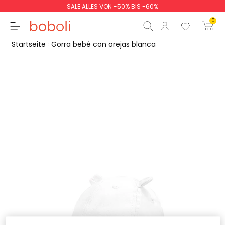
SALE ALLES VON -50% BIS -60%
0
Startseite
Gorra bebé con orejas blanca
Zwischensumme
0,00 €
Gesamtbetrag
0,00 €
weiter
Start der Bestellung