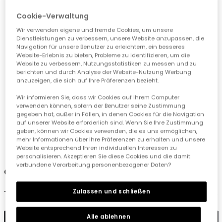
Cookie-Verwaltung
Wir verwenden eigene und fremde Cookies, um unsere
Dienstleistungen zu verbessern, unsere Website anzupassen, die
Navigation für unsere Benutzer zu erleichtern, ein besseres
Website-Erlebnis zu bieten, Probleme zu identifizieren, um die
Website zu verbessern, Nutzungsstatistiken zu messen und zu
berichten und durch Analyse der Website-Nutzung Werbung
anzuzeigen, die sich auf Ihre Präferenzen bezieht.
Wir informieren Sie, dass wir Cookies auf Ihrem Computer
verwenden können, sofern der Benutzer seine Zustimmung
gegeben hat, außer in Fällen, in denen Cookies für die Navigation
auf unserer Website erforderlich sind. Wenn Sie Ihre Zustimmung
geben, können wir Cookies verwenden, die es uns ermöglichen,
mehr Informationen über Ihre Präferenzen zu erhalten und unsere
1
2
3
Website entsprechend Ihren individuellen Interessen zu
personalisieren. Akzeptieren Sie diese Cookies und die damit
verbundene Verarbeitung personenbezogener Daten?
Gorra bebé con orejas blanca
Zulassen und schließen
12,90 €
Alle ablehnen
In den Warenkorb