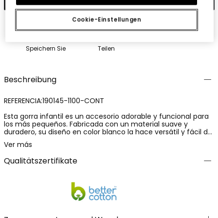
Cookie-Einstellungen
Speichern Sie
Teilen
Beschreibung
REFERENCIA:190145-1100-CONT
Esta gorra infantil es un accesorio adorable y funcional para
los más pequeños. Fabricada con un material suave y
duradero, su diseño en color blanco la hace versátil y fácil de
combinar. Incluye orejitas en la parte superior, añadiendo un
Ver más
toque divertido y encantador. Disponible en tallas desde
XXS42 hasta M/50, es adecuada para bebés y niños de hasta
Qualitätszertifikate
12 años. Perfecta para proteger del sol y añadir estilo a
cualquier conjunto casual, esta gorra es una opción práctica
y moderna para el día a día.