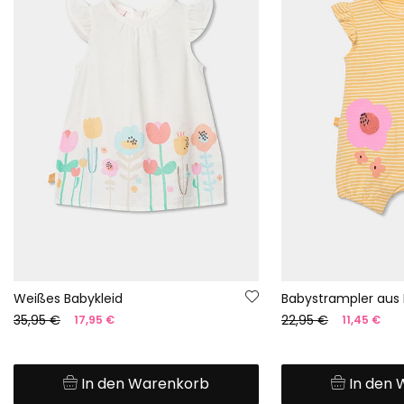
Weißes Babykleid
35,95 €
22,95 €
17,95 €
11,45 €
In den Warenkorb
In den