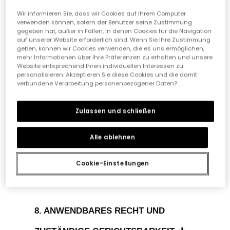
Wir informieren Sie, dass wir Cookies auf Ihrem Computer
verwenden können, sofern der Benutzer seine Zustimmung
gegeben hat, außer in Fällen, in denen Cookies für die Navigation
4.SICHERHEIT UNSERER
auf unserer Website erforderlich sind. Wenn Sie Ihre Zustimmung
geben, können wir Cookies verwenden, die es uns ermöglichen,
+
TRANSAKTIONEN
mehr Informationen über Ihre Präferenzen zu erhalten und unsere
Website entsprechend Ihren individuellen Interessen zu
personalisieren. Akzeptieren Sie diese Cookies und die damit
verbundene Verarbeitung personenbezogener Daten?
+
5. BLOG-VERHALTENSREGELN
Zulassen und schließen
+
6. HAFTUNGSAUSSCHLUSS
Alle ablehnen
Cookie-Einstellungen
+
7. AUSSCHLUSS DER HAFTUNG
8. ANWENDBARES RECHT UND