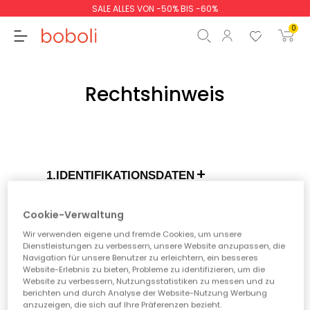
SALE ALLES VON -50% BIS -60%
0
Rechtshinweis
Zwischensumme
0,00 €
Gesamtbetrag
0,00 €
+
1.IDENTIFIKATIONSDATEN
weiter
Start der Bestellung
Cookie-Verwaltung
2.RECHTE AN GEISTIGEM UND
Wir verwenden eigene und fremde Cookies, um unsere
Dienstleistungen zu verbessern, unsere Website anzupassen, die
+
GEWERBLICHEM EIGENTUM
Navigation für unsere Benutzer zu erleichtern, ein besseres
Website-Erlebnis zu bieten, Probleme zu identifizieren, um die
Website zu verbessern, Nutzungsstatistiken zu messen und zu
berichten und durch Analyse der Website-Nutzung Werbung
+
anzuzeigen, die sich auf Ihre Präferenzen bezieht.
3.RECHTLICHE GARANTIE