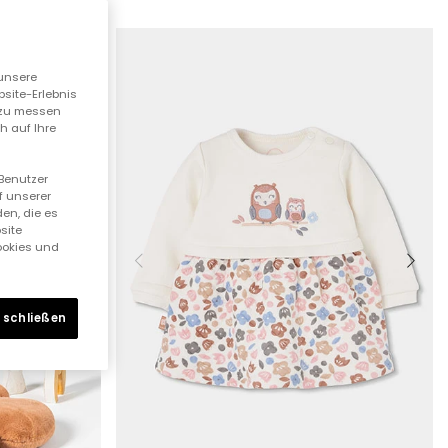
unsere
bsite-Erlebnis
n zu messen
h auf Ihre
 Benutzer
f unserer
en, die es
site
Cookies und
 schließen