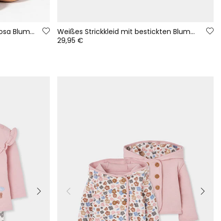
Baby-Mädchen-Strickset mit rosa Blumenprint
Weißes Strickkleid mit bestickten Blumen und Eulen Baby
29,95 €