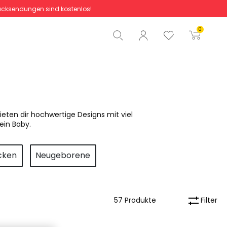
cksendungen sind kostenlos!
Gesamtbetrag
0,00 €
0
Start der Bestellung
bieten dir hochwertige Designs mit viel
ein Baby.
cken
Neugeborene
Filter
57 Produkte