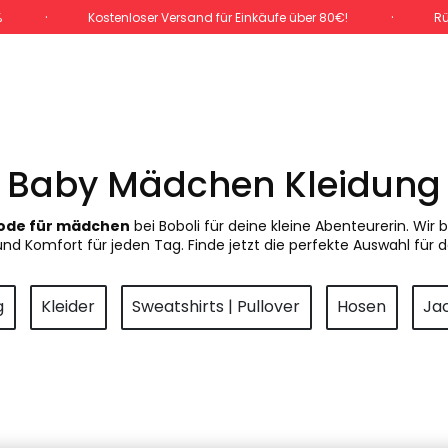
%
Kostenloser Versand für Einkäufe über 80€!
Rü
Baby Mädchen Kleidung
de für mädchen
bei Boboli für deine kleine Abenteurerin. Wir 
und Komfort für jeden Tag. Finde jetzt die perfekte Auswahl für d
g
Kleider
Sweatshirts | Pullover
Hosen
Ja