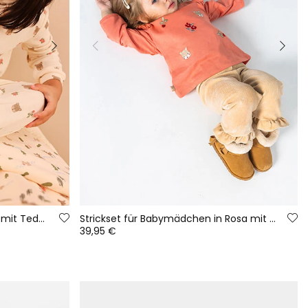
Strampler Baby Mädchen ecru mit Teddybär-Aufdruck
Strickset für Babymädchen in Rosa mit Hirschstickerei
39,95 €