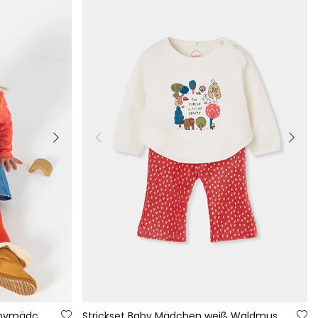
Rotes Strick-Denim-Set für Babymädchen mit Bärenstickerei
Strickset Baby Mädchen weiß Waldmuster