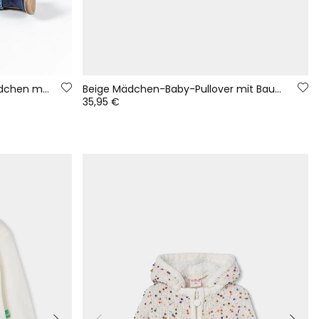
Blaues Denim-Set für Babymädchen mit Blattdruck
Beige Mädchen-Baby-Pullover mit Baum-Stickerei
35,95 €