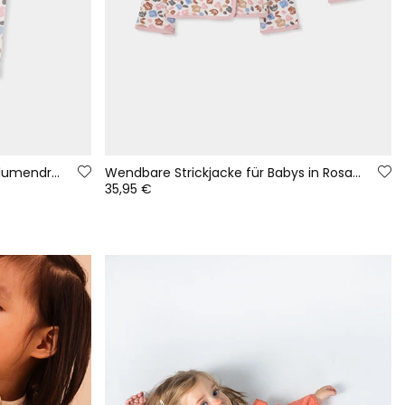
Strickset Baby Mädchen rosa Blumendruck
Wendbare Strickjacke für Babys in Rosa mit Blumenmuster
35,95 €