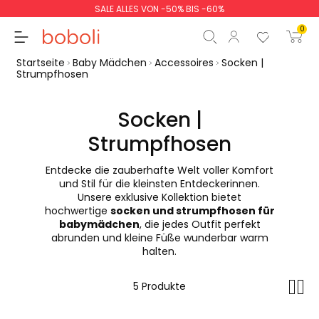
SALE ALLES VON -50% BIS -60%
0
Startseite
Baby Mädchen
Accessoires
Socken |
Strumpfhosen
Socken |
Strumpfhosen
Zwischensumme
0,00 €
Gesamtbetrag
0,00 €
Entdecke die zauberhafte Welt voller Komfort
und Stil für die kleinsten Entdeckerinnen.
weiter
Start der Bestellung
Unsere exklusive Kollektion bietet
hochwertige
socken und strumpfhosen für
babymädchen
, die jedes Outfit perfekt
abrunden und kleine Füße wunderbar warm
halten.
5 Produkte