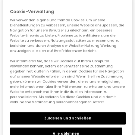
Cookie-Verwaltung
Wir verwenden eigene und fremde Cookies, um unsere
Dienstleistungen zu verbessern, unsere Website anzupassen, die
Navigation für unsere Benutzer zu erleichtern, ein besseres
Website-Erlebnis zu bieten, Probleme zu identifizieren, um die
Website zu verbessern, Nutzungsstatistiken zu messen und zu
berichten und durch Analyse der Website-Nutzung Werbung
anzuzeigen, die sich auf Ihre Präferenzen bezieht.
Wir informieren Sie, dass wir Cookies auf Ihrem Computer
verwenden können, sofern der Benutzer seine Zustimmung
gegeben hat, außer in Fällen, in denen Cookies für die Navigation
auf unserer Website erforderlich sind. Wenn Sie Ihre Zustimmung
Pack Babysocken Baumwolle Orange
Baby-Socken-Set aus rosa Baumwolle.
geben, können wir Cookies verwenden, die es uns ermöglichen,
mehr Informationen über Ihre Präferenzen zu erhalten und unsere
12,95 €
12,95 €
6,45 €
6,45 €
Website entsprechend Ihren individuellen Interessen zu
personalisieren. Akzeptieren Sie diese Cookies und die damit
verbundene Verarbeitung personenbezogener Daten?
-50%
Zulassen und schließen
Alle ablehnen