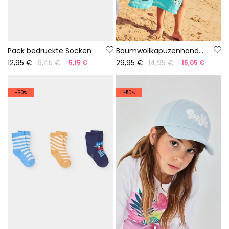
Pack bedruckte Socken
Baumwollkapuzenhandtuch mit Hai-Motiv
12,95 €
6,45 €
29,95 €
14,95 €
5,15 €
15,05 €
-60%
-50%