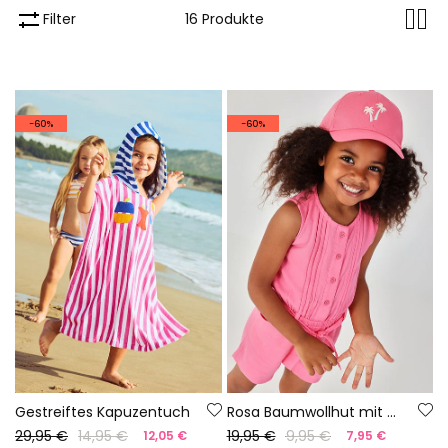
Filter
16 Produkte
-60%
-60%
Gestreiftes Kapuzentuch
Rosa Baumwollhut mit Palmenmuster
29,95 €
14,95 €
19,95 €
9,95 €
12,05 €
7,95 €