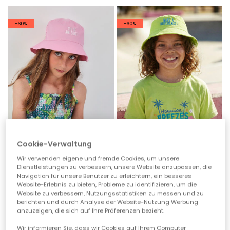
-60%
-60%
Cookie-Verwaltung
Wir verwenden eigene und fremde Cookies, um unsere
Dienstleistungen zu verbessern, unsere Website anzupassen, die
Rosa Mütze
Grüne Mütze
Navigation für unsere Benutzer zu erleichtern, ein besseres
19,95 €
9,95 €
19,95 €
9,95 €
7,95 €
7,95 €
Website-Erlebnis zu bieten, Probleme zu identifizieren, um die
Website zu verbessern, Nutzungsstatistiken zu messen und zu
berichten und durch Analyse der Website-Nutzung Werbung
anzuzeigen, die sich auf Ihre Präferenzen bezieht.
-60%
-60%
Wir informieren Sie, dass wir Cookies auf Ihrem Computer