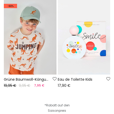
-60%
Grüne Baumwoll-Känguru-Basecap
Eau de Toilette Kids
19,95 €
9,95 €
17,90 €
7,95 €
*Rabatt auf den
Saisonpreis