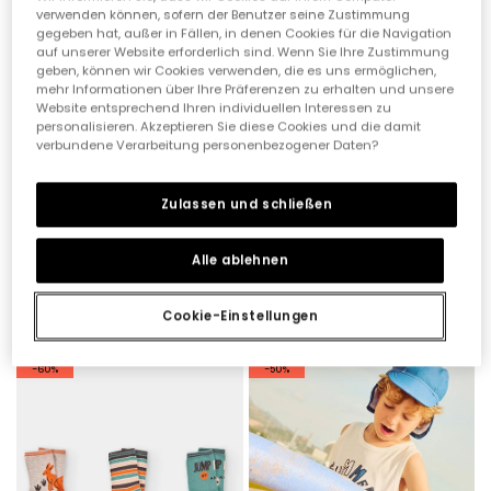
verwenden können, sofern der Benutzer seine Zustimmung
gegeben hat, außer in Fällen, in denen Cookies für die Navigation
auf unserer Website erforderlich sind. Wenn Sie Ihre Zustimmung
geben, können wir Cookies verwenden, die es uns ermöglichen,
mehr Informationen über Ihre Präferenzen zu erhalten und unsere
Website entsprechend Ihren individuellen Interessen zu
personalisieren. Akzeptieren Sie diese Cookies und die damit
verbundene Verarbeitung personenbezogener Daten?
Zulassen und schließen
Alle ablehnen
Pack grüne Baumwollsocken
Beige Mütze
12,95 €
6,45 €
19,95 €
9,95 €
5,15 €
7,95 €
Cookie-Einstellungen
-60%
-50%