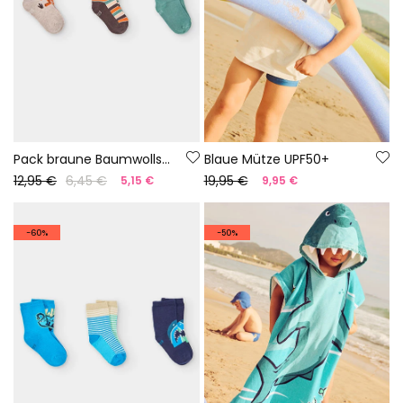
Pack braune Baumwollsocken
Blaue Mütze UPF50+
12,95 €
6,45 €
19,95 €
5,15 €
9,95 €
-60%
-50%