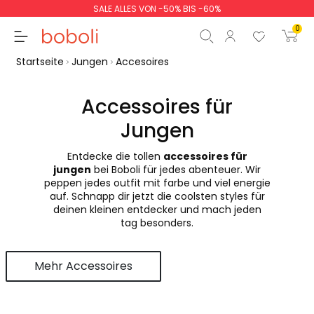
SALE ALLES VON -50% BIS -60%
0
Startseite
Jungen
Accesoires
Accessoires für
Jungen
Zwischensumme
0,00 €
Entdecke die tollen
accessoires für
Gesamtbetrag
0,00 €
jungen
bei Boboli für jedes abenteuer. Wir
peppen jedes outfit mit farbe und viel energie
weiter
Start der Bestellung
auf. Schnapp dir jetzt die coolsten styles für
deinen kleinen entdecker und mach jeden
tag besonders.
Mehr Accessoires