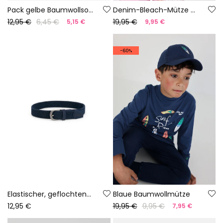
Pack gelbe Baumwollsocken mit Streifen
Denim-Bleach-Mütze mit Stickerei
12,95 €
6,45 €
19,95 €
5,15 €
9,95 €
-60%
Elastischer, geflochtener Gürtel für Jungen in Marineblau
Blaue Baumwollmütze
12,95 €
19,95 €
9,95 €
7,95 €