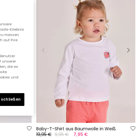
unsere
bsite-Erlebnis
n zu messen
h auf Ihre
 Benutzer
f unserer
en, die es
site
Cookies und
 schließen
Baby-T-Shirt aus Baumwolle in Weiß
19,95 €
9,95 €
7,95 €