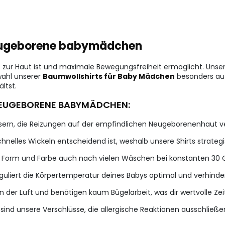
r neugeborene babymädchen
 zur Haut ist und maximale Bewegungsfreiheit ermöglicht. Unser
wahl unserer
Baumwollshirts für Baby Mädchen
besonders auf 
ltst.
 NEUGEBORENE BABYMÄDCHEN:
ern, die Reizungen auf der empfindlichen Neugeborenenhaut v
chnelles Wickeln entscheidend ist, weshalb unsere Shirts strateg
e Form und Farbe auch nach vielen Wäschen bei konstanten 30 G
reguliert die Körpertemperatur deines Babys optimal und verhi
n der Luft und benötigen kaum Bügelarbeit, was dir wertvolle Zei
ind unsere Verschlüsse, die allergische Reaktionen ausschließe