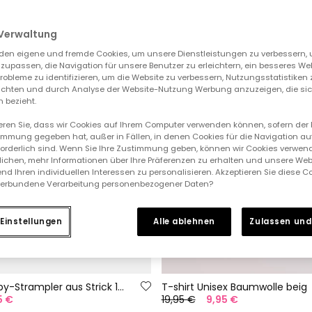
Verwaltung
den eigene und fremde Cookies, um unsere Dienstleistungen zu verbessern, 
zupassen, die Navigation für unsere Benutzer zu erleichtern, ein besseres We
 Probleme zu identifizieren, um die Website zu verbessern, Nutzungsstatistike
ichten und durch Analyse der Website-Nutzung Werbung anzuzeigen, die sic
 bezieht.
ieren Sie, dass wir Cookies auf Ihrem Computer verwenden können, sofern der
immung gegeben hat, außer in Fällen, in denen Cookies für die Navigation au
forderlich sind. Wenn Sie Ihre Zustimmung geben, können wir Cookies verwend
ichen, mehr Informationen über Ihre Präferenzen zu erhalten und unsere Web
nd Ihren individuellen Interessen zu personalisieren. Akzeptieren Sie diese 
verbundene Verarbeitung personenbezogener Daten?
Einstellungen
Alle ablehnen
Zulassen und
Gestreifter Baby-Strampler aus Strick 100 % recyceltes Garn | Limited Edition
T-shirt Unisex Baumwolle beig
5 €
19,95 €
9,95 €