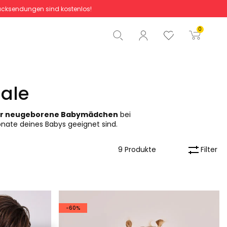
cksendungen sind kostenlos!
Gesamtbetrag
0,00 €
0
Start der Bestellung
ale
 für neugeborene Babymädchen
bei
onate deines Babys geeignet sind.
Filter
9 Produkte
-60%