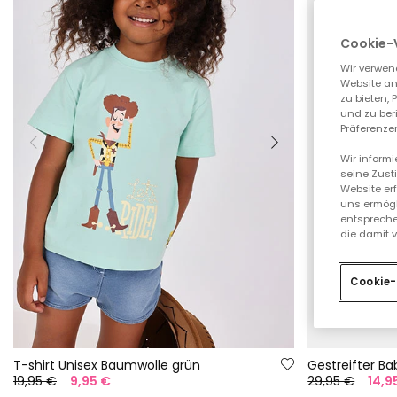
Cookie-
Wir verwen
Website an
zu bieten,
und zu ber
Präferenzen
Wir inform
seine Zust
Website er
uns ermögl
entspreche
die damit 
Cookie-
T-shirt Unisex Baumwolle grün
19,95 €
9,95 €
29,95 €
14,9