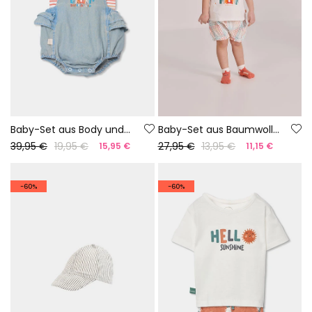
Baby-Set aus Body und Latzhose aus Denim
Baby-Set aus Baumwolle in Weiß
39,95 €
19,95 €
27,95 €
13,95 €
15,95 €
11,15 €
-60%
-60%