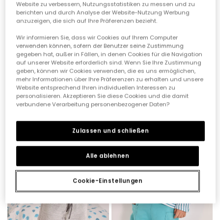
Website zu verbessern, Nutzungsstatistiken zu messen und zu
berichten und durch Analyse der Website-Nutzung Werbung
anzuzeigen, die sich auf Ihre Präferenzen bezieht.
Wir informieren Sie, dass wir Cookies auf Ihrem Computer
verwenden können, sofern der Benutzer seine Zustimmung
gegeben hat, außer in Fällen, in denen Cookies für die Navigation
Pack mit 2 bedruckten Lätzchen aus Baumwolle für Babys
Grüne Baby-Strickjacke
auf unserer Website erforderlich sind. Wenn Sie Ihre Zustimmung
geben, können wir Cookies verwenden, die es uns ermöglichen,
12,95 €
6,45 €
35,95 €
17,95 €
5,15 €
14,35 €
mehr Informationen über Ihre Präferenzen zu erhalten und unsere
Website entsprechend Ihren individuellen Interessen zu
personalisieren. Akzeptieren Sie diese Cookies und die damit
verbundene Verarbeitung personenbezogener Daten?
-60%
-60%
Zulassen und schließen
Alle ablehnen
Cookie-Einstellungen