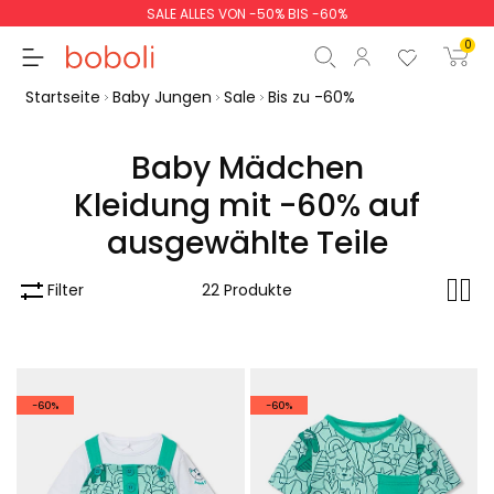
SALE ALLES VON -50% BIS -60%
0
Startseite
Baby Jungen
Sale
Bis zu -60%
Baby Mädchen
Kleidung mit -60% auf
Zwischensumme
0,00 €
ausgewählte Teile
Gesamtbetrag
0,00 €
Filter
22 Produkte
weiter
Start der Bestellung
-60%
-60%