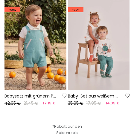
-60%
-60%
Babysatz mit grünem Poloshirt und Latzhose
Baby-Set aus weißem Baumwoll-T-Shirt und Hose
42,95 €
21,45 €
35,95 €
17,95 €
17,15 €
14,35 €
*Rabatt auf den
Saisonpreis