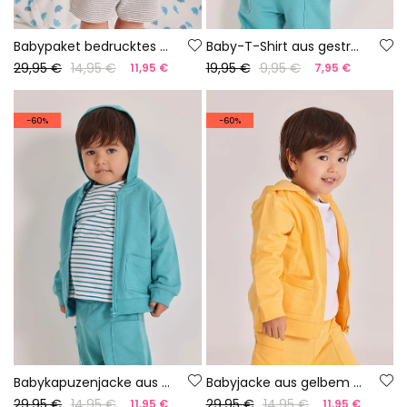
Babypaket bedrucktes Baumwoll-T-Shirt
Baby-T-Shirt aus gestreiftem Baumwollstoff
29,95 €
14,95 €
19,95 €
9,95 €
11,95 €
7,95 €
-60%
-60%
Babykapuzenjacke aus grünem Frottee.
Babyjacke aus gelbem Frottee.
29,95 €
14,95 €
29,95 €
14,95 €
11,95 €
11,95 €