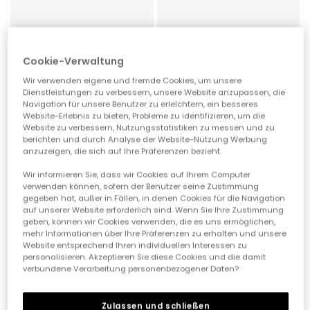
Cookie-Verwaltung
Wir verwenden eigene und fremde Cookies, um unsere
Dienstleistungen zu verbessern, unsere Website anzupassen, die
Navigation für unsere Benutzer zu erleichtern, ein besseres
Website-Erlebnis zu bieten, Probleme zu identifizieren, um die
Website zu verbessern, Nutzungsstatistiken zu messen und zu
berichten und durch Analyse der Website-Nutzung Werbung
anzuzeigen, die sich auf Ihre Präferenzen bezieht.
Wir informieren Sie, dass wir Cookies auf Ihrem Computer
Mercedes Victoria bosco Barfuß-Leinenschuhe in Erdbeerfarbe
Victoria Bosco Barefoot Sneaker aus Canvas in Aloegrün
verwenden können, sofern der Benutzer seine Zustimmung
gegeben hat, außer in Fällen, in denen Cookies für die Navigation
49,00 €
59,00 €
39,20 €
47,20 €
auf unserer Website erforderlich sind. Wenn Sie Ihre Zustimmung
geben, können wir Cookies verwenden, die es uns ermöglichen,
mehr Informationen über Ihre Präferenzen zu erhalten und unsere
-20%
-20%
Website entsprechend Ihren individuellen Interessen zu
personalisieren. Akzeptieren Sie diese Cookies und die damit
verbundene Verarbeitung personenbezogener Daten?
Zulassen und schließen