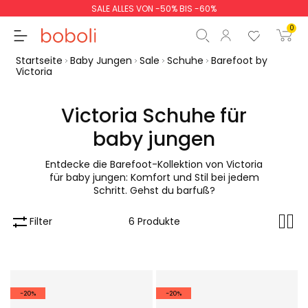
SALE ALLES VON -50% BIS -60%
0
Startseite
Baby Jungen
Sale
Schuhe
Barefoot by
Victoria
Victoria Schuhe für
baby jungen
Zwischensumme
0,00 €
Gesamtbetrag
0,00 €
Entdecke die Barefoot-Kollektion von Victoria
für baby jungen: Komfort und Stil bei jedem
weiter
Start der Bestellung
Schritt. Gehst du barfuß?
Filter
6 Produkte
-20%
-20%