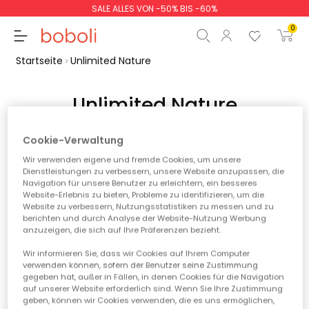
SALE ALLES VON -50% BIS -60%
0
Startseite
Unlimited Nature
Unlimited Nature
Noch keine Produkte verfügbar
Zwischensumme
0,00 €
Cookie-Verwaltung
Bleiben Sie dran! Weitere Produkte werden hier gezeigt,
Gesamtbetrag
0,00 €
Wir verwenden eigene und fremde Cookies, um unsere
sobald sie hinzugefügt werden.
Dienstleistungen zu verbessern, unsere Website anzupassen, die
Navigation für unsere Benutzer zu erleichtern, ein besseres
weiter
Start der Bestellung
Website-Erlebnis zu bieten, Probleme zu identifizieren, um die
Website zu verbessern, Nutzungsstatistiken zu messen und zu
berichten und durch Analyse der Website-Nutzung Werbung
anzuzeigen, die sich auf Ihre Präferenzen bezieht.
*Rabatt auf den
Wir informieren Sie, dass wir Cookies auf Ihrem Computer
Saisonpreis
verwenden können, sofern der Benutzer seine Zustimmung
gegeben hat, außer in Fällen, in denen Cookies für die Navigation
auf unserer Website erforderlich sind. Wenn Sie Ihre Zustimmung
geben, können wir Cookies verwenden, die es uns ermöglichen,