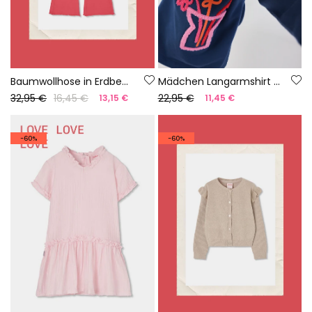
Baumwollhose in Erdbeerfarbe für Mädchen
Mädchen Langarmshirt aus Baumwolle in Marineblau
32,95 €
16,45 €
22,95 €
13,15 €
11,45 €
-60%
-60%