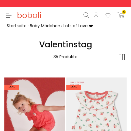
Rücksendungen sind kostenlos!
0
Startseite
Baby Mädchen
Lots of Love ❤️
Valentinstag
Zwischensumme
0,00 €
35 Produkte
Gesamtbetrag
0,00 €
weiter
Start der Bestellung
-50%
-50%