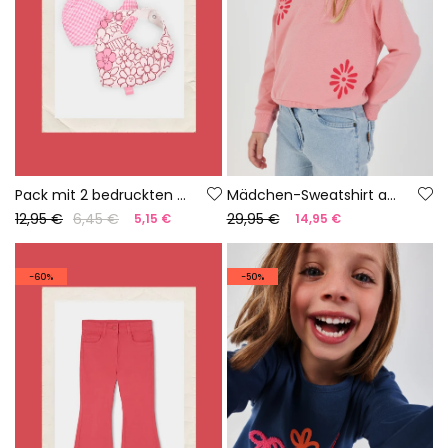
Pack mit 2 bedruckten Lätzchen aus Baumwolle für Babys.
Mädchen-Sweatshirt aus Baumwolle in Lachsfarbe
12,95 €
6,45 €
29,95 €
5,15 €
14,95 €
-60%
-50%