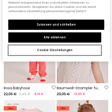
27,95 €
22,95 €
13,95 €
11,45 €
Website entsprechend Ihren individuellen Interessen zu
personalisieren. Akzeptieren Sie diese Cookies und die damit
verbundene Verarbeitung personenbezogener Daten?
-60%
-50%
Zulassen und schließen
Alle ablehnen
Cookie-Einstellungen
Rosa Babyhose
Baumwoll-Strampler für Babys in Weiß
22,95 €
11,45 €
29,95 €
9,15 €
14,95 €
-60%
-55%