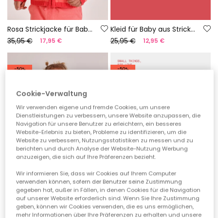
Rosa Strickjacke für Babys
Kleid für Baby aus Strick mit Druckmuster
35,95 €
25,95 €
17,95 €
12,95 €
-50%
-50%
Cookie-Verwaltung
Wir verwenden eigene und fremde Cookies, um unsere
Dienstleistungen zu verbessern, unsere Website anzupassen, die
Navigation für unsere Benutzer zu erleichtern, ein besseres
Website-Erlebnis zu bieten, Probleme zu identifizieren, um die
Website zu verbessern, Nutzungsstatistiken zu messen und zu
berichten und durch Analyse der Website-Nutzung Werbung
anzuzeigen, die sich auf Ihre Präferenzen bezieht.
Wir informieren Sie, dass wir Cookies auf Ihrem Computer
verwenden können, sofern der Benutzer seine Zustimmung
gegeben hat, außer in Fällen, in denen Cookies für die Navigation
auf unserer Website erforderlich sind. Wenn Sie Ihre Zustimmung
geben, können wir Cookies verwenden, die es uns ermöglichen,
Rosa Baumwollset für Babys
Baumwoll-Weißen Baby-Strampler
mehr Informationen über Ihre Präferenzen zu erhalten und unsere