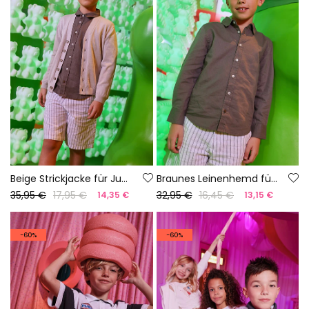
Beige Strickjacke für Jungen
Braunes Leinenhemd für Kinder
35,95 €
17,95 €
32,95 €
16,45 €
14,35 €
13,15 €
-60%
-60%