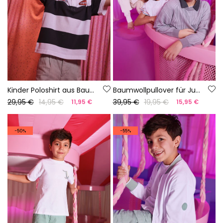
Kinder Poloshirt aus Baumwolle in Schwarz und Weiß
Baumwollpullover für Jungen in Grau
29,95 €
14,95 €
39,95 €
19,95 €
11,95 €
15,95 €
-50%
-55%