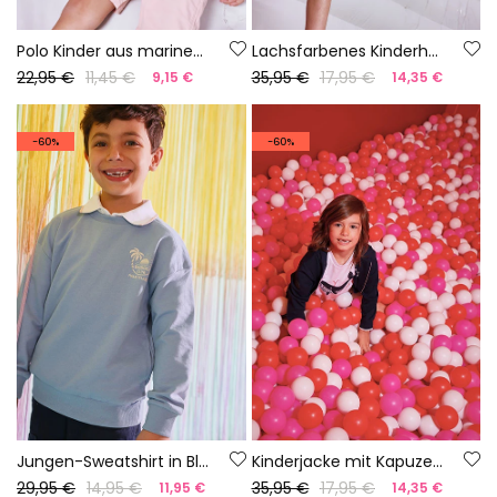
Polo Kinder aus marineblauer Baumwolle
Lachsfarbenes Kinderhemd
22,95 €
11,45 €
35,95 €
17,95 €
9,15 €
14,35 €
-60%
-60%
Jungen-Sweatshirt in Blau
Kinderjacke mit Kapuze in Marineblau
29,95 €
14,95 €
35,95 €
17,95 €
11,95 €
14,35 €