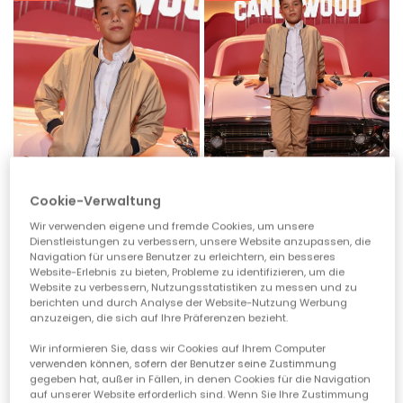
Cookie-Verwaltung
Wir verwenden eigene und fremde Cookies, um unsere
Dienstleistungen zu verbessern, unsere Website anzupassen, die
Wendbare Kinderjacke
Beige Kinderhose
Navigation für unsere Benutzer zu erleichtern, ein besseres
Website-Erlebnis zu bieten, Probleme zu identifizieren, um die
62,95 €
32,95 €
16,45 €
31,45 €
13,15 €
Website zu verbessern, Nutzungsstatistiken zu messen und zu
berichten und durch Analyse der Website-Nutzung Werbung
anzuzeigen, die sich auf Ihre Präferenzen bezieht.
-50%
-60%
Wir informieren Sie, dass wir Cookies auf Ihrem Computer
verwenden können, sofern der Benutzer seine Zustimmung
gegeben hat, außer in Fällen, in denen Cookies für die Navigation
auf unserer Website erforderlich sind. Wenn Sie Ihre Zustimmung