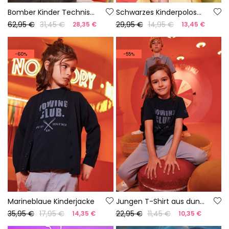
Bomber Kinder Technischer Stoff Grau
Schwarzes Kinderpoloshirt
62,95 €
31,45 €
29,95 €
14,95 €
28,35 €
13,45 €
-60%
-55%
Marineblaue Kinderjacke
Jungen T-Shirt aus dunkelblauer Baumwolle
35,95 €
17,95 €
22,95 €
11,45 €
14,35 €
10,35 €