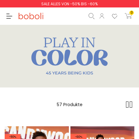
SALE ALLES VON -50% BIS -60%
0
Zwischensumme
0,00 €
Gesamtbetrag
0,00 €
weiter
Start der Bestellung
57 Produkte
-50%
-60%