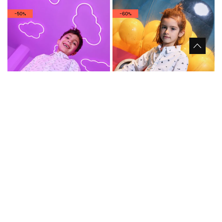
-50%
-60%
Jungenhemd mit Krokodildruck
Bedrucktes Popeline-Hemd für Jungen
29,95 €
32,95 €
16,45 €
14,95 €
13,15 €
-50%
-50%