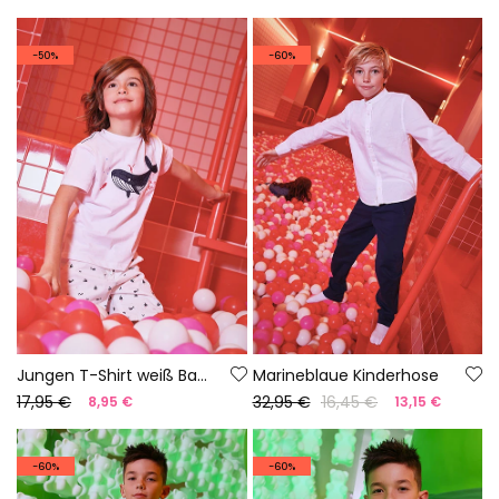
-50%
-60%
Jungen T-Shirt weiß Baumwolle Wal
Marineblaue Kinderhose
17,95 €
32,95 €
16,45 €
8,95 €
13,15 €
-60%
-60%