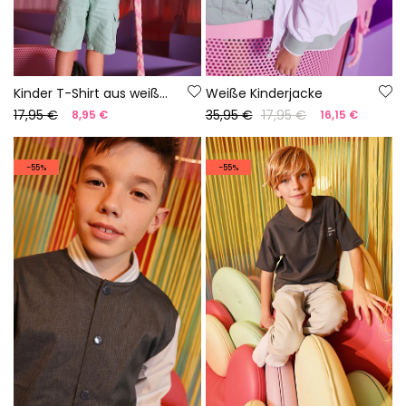
Kinder T-Shirt aus weißer Baumwolle mit Krokodil.
Weiße Kinderjacke
17,95 €
35,95 €
17,95 €
8,95 €
16,15 €
-55%
-55%