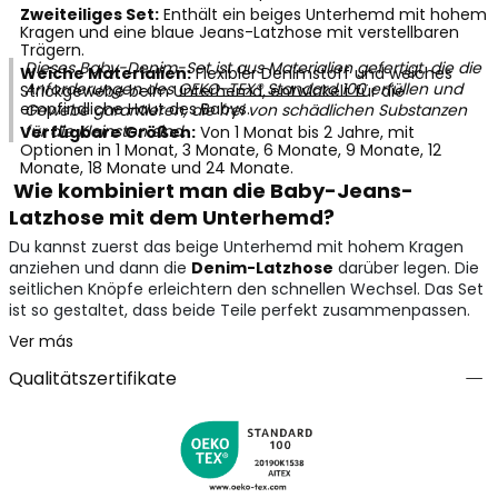
Zweiteiliges Set:
Enthält ein beiges Unterhemd mit hohem
Kragen und eine blaue Jeans-Latzhose mit verstellbaren
Trägern.
Dieses Baby-Denim-Set ist aus Materialien gefertigt, die die
Weiche Materialien:
Flexibler Denimstoff und weiches
Anforderungen des
OEKO-TEX® Standard 100
erfüllen und
Strickgewebe beim Unterhemd, entwickelt für die
empfindliche Haut des Babys.
Gewebe garantieren, die frei von schädlichen Substanzen
für die Kleinsten sind.
Verfügbare Größen:
Von 1 Monat bis 2 Jahre, mit
Optionen in 1 Monat, 3 Monate, 6 Monate, 9 Monate, 12
Monate, 18 Monate und 24 Monate.
Wie kombiniert man die Baby-Jeans-
Latzhose mit dem Unterhemd?
Du kannst zuerst das beige Unterhemd mit hohem Kragen
anziehen und dann die
Denim-Latzhose
darüber legen. Die
seitlichen Knöpfe erleichtern den schnellen Wechsel. Das Set
ist so gestaltet, dass beide Teile perfekt zusammenpassen.
Ver más
Qualitätszertifikate