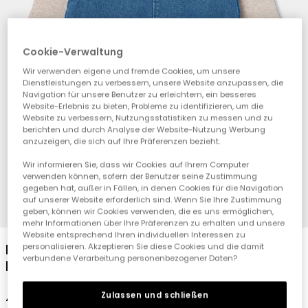
Cookie-Verwaltung
Wir verwenden eigene und fremde Cookies, um unsere
Dienstleistungen zu verbessern, unsere Website anzupassen, die
Navigation für unsere Benutzer zu erleichtern, ein besseres
Website-Erlebnis zu bieten, Probleme zu identifizieren, um die
Website zu verbessern, Nutzungsstatistiken zu messen und zu
berichten und durch Analyse der Website-Nutzung Werbung
anzuzeigen, die sich auf Ihre Präferenzen bezieht.
Wir informieren Sie, dass wir Cookies auf Ihrem Computer
verwenden können, sofern der Benutzer seine Zustimmung
gegeben hat, außer in Fällen, in denen Cookies für die Navigation
auf unserer Website erforderlich sind. Wenn Sie Ihre Zustimmung
1
2
3
4
5
6
7
8
geben, können wir Cookies verwenden, die es uns ermöglichen,
mehr Informationen über Ihre Präferenzen zu erhalten und unsere
Website entsprechend Ihren individuellen Interessen zu
Blaues besticktes Denim-Set mit
personalisieren. Akzeptieren Sie diese Cookies und die damit
verbundene Verarbeitung personenbezogener Daten?
Bärenmotiv für Baby
42,95 €
Zulassen und schließen