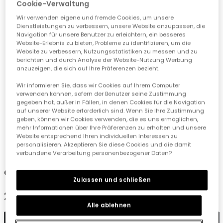
Cookie-Verwaltung
Wir verwenden eigene und fremde Cookies, um unsere
Dienstleistungen zu verbessern, unsere Website anzupassen, die
Navigation für unsere Benutzer zu erleichtern, ein besseres
Website-Erlebnis zu bieten, Probleme zu identifizieren, um die
Website zu verbessern, Nutzungsstatistiken zu messen und zu
berichten und durch Analyse der Website-Nutzung Werbung
anzuzeigen, die sich auf Ihre Präferenzen bezieht.
Wir informieren Sie, dass wir Cookies auf Ihrem Computer
verwenden können, sofern der Benutzer seine Zustimmung
gegeben hat, außer in Fällen, in denen Cookies für die Navigation
auf unserer Website erforderlich sind. Wenn Sie Ihre Zustimmung
geben, können wir Cookies verwenden, die es uns ermöglichen,
mehr Informationen über Ihre Präferenzen zu erhalten und unsere
Website entsprechend Ihren individuellen Interessen zu
1
2
3
4
5
personalisieren. Akzeptieren Sie diese Cookies und die damit
verbundene Verarbeitung personenbezogener Daten?
Graue Hose für Jungen
Zulassen und schließen
22,95 €
Alle ablehnen
In den Warenkorb