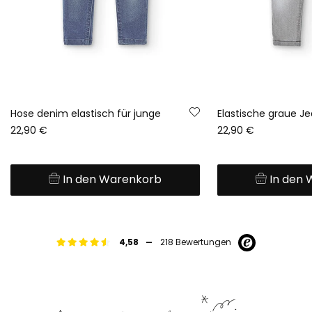
Hose denim elastisch für junge
22,90 €
22,90 €
In den Warenkorb
In den
-
4,58
218 Bewertungen