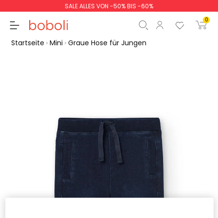
SALE ALLES VON -50% BIS -60%
0
Startseite
Mini
Graue Hose für Jungen
Zwischensumme
0,00 €
Gesamtbetrag
0,00 €
weiter
Start der Bestellung