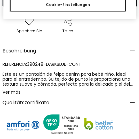
Cookie-Einstellungen
Speichern Sie
Teilen
Beschreibung
REFERENCIA:390248-DARKBLUE-CONT
Este es un pantalón de felpa denim para bebé niño, ideal
para el entretiempo. Su tejido de punto le proporciona una
textura suave y cómoda, perfecta para la delicada piel del
niño. La prenda es de color azul marino, un tono versátil que
Ver más
combina con todo. El diseño es liso, sin decoraciones, lo que
le da un aspecto sencillo y elegante. Las tallas disponibles
Qualitätszertifikate
van desde los 12 meses hasta los 8 años, cubriendo así una
amplia etapa de crecimiento. Este pantalón es una opción
práctica y estilosa para el vestuario de tu pequeño.