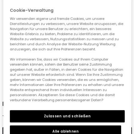
Cookie-Verwaltung
Wir verwenden eigene und fremde Cookies, um unsere
Dienstleistungen zu verbessern, unsere Website anzupassen, die
Navigation für unsere Benutzer zu erleichtern, ein besseres
Website-Erlebnis zu bieten, Probleme zu identifizieren, um die
Website zu verbessern, Nutzungsstatistiken zu messen und zu
berichten und durch Analyse der Website-Nutzung Werbung
anzuzeigen, die sich auf Ihre Präferenzen bezieht.
Wir informieren Sie, dass wir Cookies auf Ihrem Computer
verwenden können, sofern der Benutzer seine Zustimmung
gegeben hat, außer in Fällen, in denen Cookies für die Navigation
auf unserer Website erforderlich sind. Wenn Sie Ihre Zustimmung
geben, können wir Cookies verwenden, die es uns ermöglichen,
mehr Informationen über Ihre Präferenzen zu erhalten und unsere
1
2
3
4
5
6
Website entsprechend Ihren individuellen Interessen zu
personalisieren. Akzeptieren Sie diese Cookies und die damit
verbundene Verarbeitung personenbezogener Daten?
Mädchenjeanshose in Marineblau
Zulassen und schließen
19,90 €
Alle ablehnen
In den Warenkorb