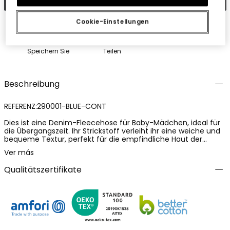
Cookie-Einstellungen
Speichern Sie
Teilen
Beschreibung
REFERENZ:290001-BLUE-CONT
Dies ist eine Denim-Fleecehose für Baby-Mädchen, ideal für
die Übergangszeit. Ihr Strickstoff verleiht ihr eine weiche und
bequeme Textur, perfekt für die empfindliche Haut der
Kleinen. Das Design ist schlicht, ohne Verzierungen, und in
Ver más
einem schönen Blau gehalten. Diese Hose ist in einer breiten
Größenauswahl erhältlich, von 6 Monaten bis 8 Jahren. Es ist
Qualitätszertifikate
ein vielseitiges und leicht zu kombinierendes Kleidungsstück,
das in der Garderobe Ihrer Kleinen nicht fehlen darf.