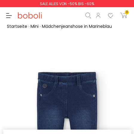
SALE ALLES VON -50% BIS -60%
0
Startseite
Mini
Mädchenjeanshose in Marineblau
Zwischensumme
0,00 €
Gesamtbetrag
0,00 €
weiter
Start der Bestellung