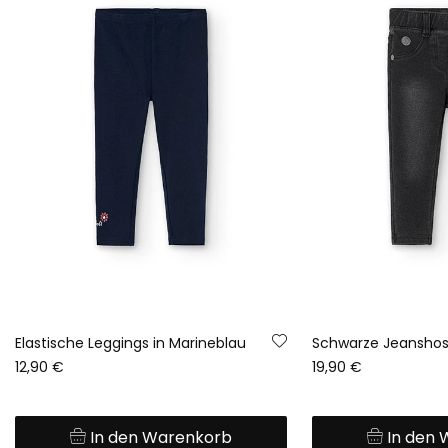
Elastische Leggings in Marineblau
Schwarze Jeanshos
12,90 €
19,90 €
In den Warenkorb
In den