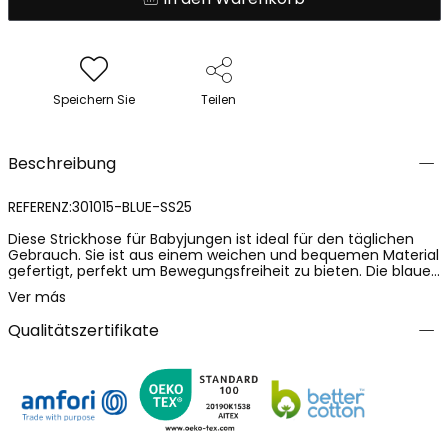
Speichern Sie
Teilen
Beschreibung
REFERENZ:301015-BLUE-SS25
Diese Strickhose für Babyjungen ist ideal für den täglichen
Gebrauch. Sie ist aus einem weichen und bequemen Material
gefertigt, perfekt um Bewegungsfreiheit zu bieten. Die blaue
Farbe verleiht dem Outfit einen attraktiven und frischen
Ver más
Touch. Das Design beinhaltet Nahtdetails, die einen
modernen Stil hinzufügen, und verfügt über einen
Qualitätszertifikate
elastischen Bund, um das Anziehen zu erleichtern. Sie ist in
einem durchgehenden Größenspektrum von 6 Monaten bis 8
Jahren erhältlich. Diese Hose lässt sich perfekt mit T-Shirts
oder Sweatshirts kombinieren und wird so zu einem
vielseitigen Kleidungsstück für jede Gelegenheit. Sie ist ideal,
um Ihren Kleinen bequem und stilvoll zu halten.