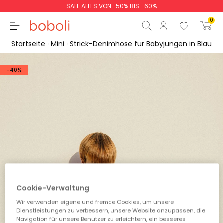
SALE ALLES VON -50% BIS -60%
0
Startseite
Mini
Strick-Denimhose für Babyjungen in Blau
-40%
Zwischensumme
0,00 €
Gesamtbetrag
0,00 €
weiter
Start der Bestellung
Cookie-Verwaltung
Wir verwenden eigene und fremde Cookies, um unsere
Dienstleistungen zu verbessern, unsere Website anzupassen, die
Navigation für unsere Benutzer zu erleichtern, ein besseres