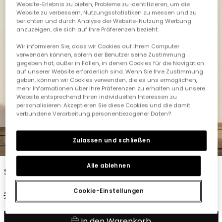
Website-Erlebnis zu bieten, Probleme zu identifizieren, um die
Website zu verbessern, Nutzungsstatistiken zu messen und zu
berichten und durch Analyse der Website-Nutzung Werbung
anzuzeigen, die sich auf Ihre Präferenzen bezieht.
Wir informieren Sie, dass wir Cookies auf Ihrem Computer
verwenden können, sofern der Benutzer seine Zustimmung
gegeben hat, außer in Fällen, in denen Cookies für die Navigation
auf unserer Website erforderlich sind. Wenn Sie Ihre Zustimmung
geben, können wir Cookies verwenden, die es uns ermöglichen,
mehr Informationen über Ihre Präferenzen zu erhalten und unsere
Website entsprechend Ihren individuellen Interessen zu
personalisieren. Akzeptieren Sie diese Cookies und die damit
verbundene Verarbeitung personenbezogener Daten?
Zulassen und schließen
1
2
3
4
5
6
7
Alle ablehnen
Strick-Denimhose für Babyjungen in Blau
Cookie-Einstellungen
29,95 €
17,95 €
In den Warenkorb