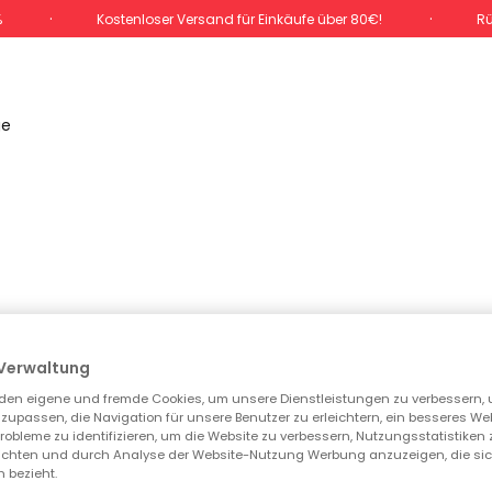
%
Kostenloser Versand für Einkäufe über 80€!
Rü
ge
Verwaltung
den eigene und fremde Cookies, um unsere Dienstleistungen zu verbessern, 
zupassen, die Navigation für unsere Benutzer zu erleichtern, ein besseres We
 Probleme zu identifizieren, um die Website zu verbessern, Nutzungsstatistike
ichten und durch Analyse der Website-Nutzung Werbung anzuzeigen, die sic
 bezieht.