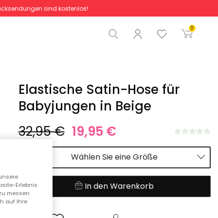
cksendungen sind kostenlos!
Gesamtbetrag
0,00 €
0
Start der Bestellung
Elastische Satin-Hose für
Babyjungen in Beige
32,95 €
19,95 €
Wählen Sie eine Größe
unsere
In den Warenkorb
bsite-Erlebnis
n zu messen
h auf Ihre