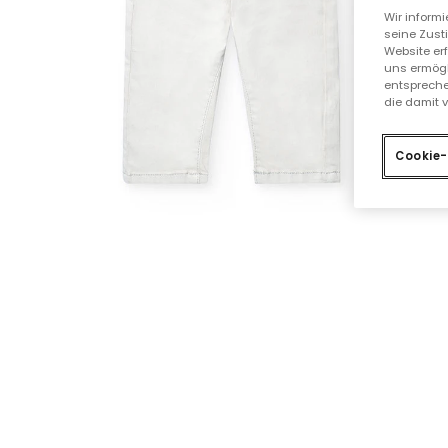
Wir inform
seine Zust
Website er
uns ermögl
entspreche
die damit 
Cookie-