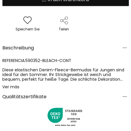
Speichern Sie
Teilen
Beschreibung
REFERENCIA:590352-BLEACH-CONT
Diese elastischen Denim-Fleece-Bermudas für Jungen sind
ideal für den Sommer. Ihr Strickgewebe ist weich und
bequem, perfekt für heiße Tage. Die schlichte Dekoration
und die Farbe BLEACH Blau verleihen einen modernen und
Ver más
frischen Touch. Diese Bermudas sind in verschiedenen
Größen erhältlich, von 4 Monaten bis 16 Jahren. Sie sind ein
Qualitätszertifikate
vielseitiges und praktisches Kleidungsstück für den
Kleiderschrank jedes Jungen. Ihre Elastizität ermöglicht eine
perfekte Passform und große Bewegungsfreiheit, ideal für
jede Aktivität.