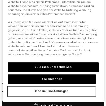
Website-Erlebnis zu bieten, Probleme zu identifizieren, um die
Website zu verbessern, Nutzungsstatistiken zu messen und zu
berichten und durch Analyse der Website-Nutzung Werbung
anzuzeigen, die sich auf Ihre Präferenzen bezieht.
Wir informieren Sie, dass wir Cookies auf Ihrem Computer
verwenden können, sofern der Benutzer seine Zustimmung
gegeben hat, außer in Fällen, in denen Cookies für die Navigation
auf unserer Website erforderlich sind. Wenn Sie Ihre Zustimmung
geben, können wir Cookies verwenden, die es uns ermöglichen,
mehr Informationen über Ihre Präferenzen zu erhalten und unsere
Website entsprechend Ihren individuellen Interessen zu
personalisieren. Akzeptieren Sie diese Cookies und die damit
verbundene Verarbeitung personenbezogener Daten?
Zulassen und schließen
1
2
3
4
Alle ablehnen
Jungenhose in Bleach
Cookie-Einstellungen
17,90 €
In den Warenkorb