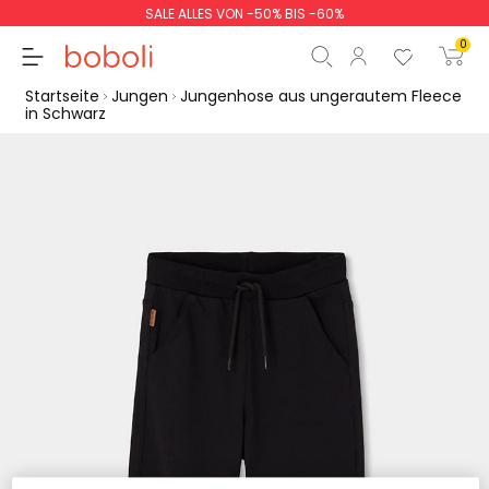
SALE ALLES VON -50% BIS -60%
0
Startseite
Jungen
Jungenhose aus ungerautem Fleece
in Schwarz
Zwischensumme
0,00 €
Gesamtbetrag
0,00 €
weiter
Start der Bestellung