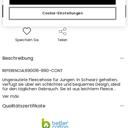
In den Warenkorb
Cookie-Einstellungen
Speichern Sie
Teilen
Beschreibung
REFERENCIA:690016-890-CONT
Ungerautete Fleecehose für Jungen. In Schwarz gehalten,
verfügt sie über ein schlichtes und bequemes Design, ideal
für den täglichen Gebrauch. Sie ist aus leichtem Fleece
gefertigt und besteht zu 100% aus Baumwolle, was Weichheit,
Ver más
Atmungsaktivität und hohen Tragekomfort den ganzen Tag
über bietet. Ein praktisches und vielseitiges Kleidungsstück,
Qualitätszertifikate
perfekt für die täglichen Aktivitäten von Jungen.