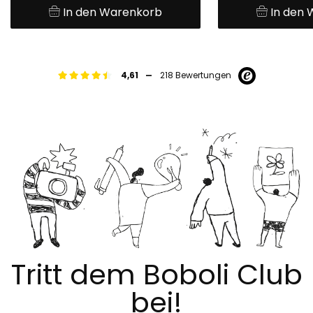
In den Warenkorb
In den
-
4,61
218 Bewertungen
Tritt dem Boboli Club
bei!