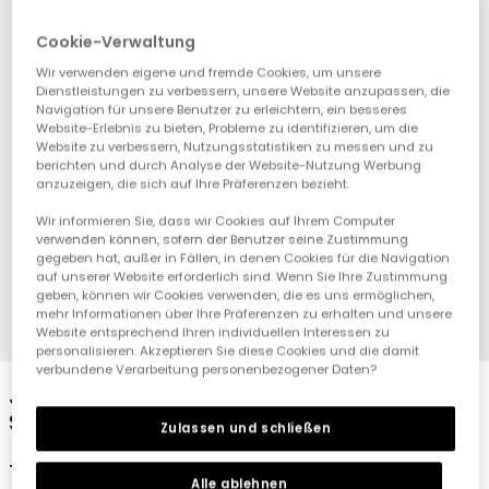
Cookie-Verwaltung
Wir verwenden eigene und fremde Cookies, um unsere
Dienstleistungen zu verbessern, unsere Website anzupassen, die
Navigation für unsere Benutzer zu erleichtern, ein besseres
Website-Erlebnis zu bieten, Probleme zu identifizieren, um die
Website zu verbessern, Nutzungsstatistiken zu messen und zu
berichten und durch Analyse der Website-Nutzung Werbung
anzuzeigen, die sich auf Ihre Präferenzen bezieht.
Wir informieren Sie, dass wir Cookies auf Ihrem Computer
verwenden können, sofern der Benutzer seine Zustimmung
gegeben hat, außer in Fällen, in denen Cookies für die Navigation
auf unserer Website erforderlich sind. Wenn Sie Ihre Zustimmung
geben, können wir Cookies verwenden, die es uns ermöglichen,
mehr Informationen über Ihre Präferenzen zu erhalten und unsere
Website entsprechend Ihren individuellen Interessen zu
1
2
3
4
personalisieren. Akzeptieren Sie diese Cookies und die damit
verbundene Verarbeitung personenbezogener Daten?
Jungenhose aus ungerautem Fleece in
Schwarz
Zulassen und schließen
19,95 €
Alle ablehnen