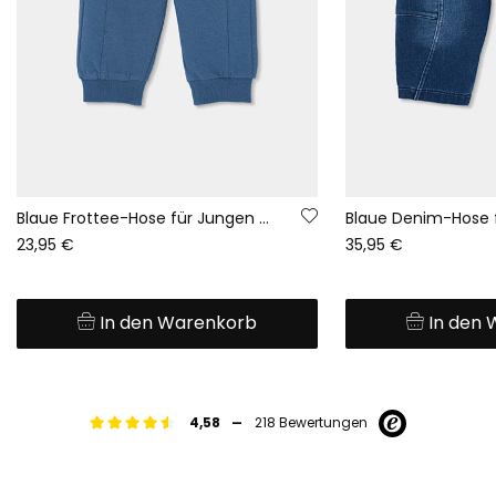
Blaue Frottee-Hose für Jungen mit Kordel
23,95 €
35,95 €
In den Warenkorb
In den
-
4,58
218 Bewertungen