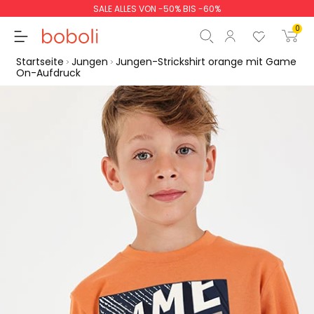
SALE ALLES VON -50% BIS -60%
0
Startseite
Jungen
Jungen-Strickshirt orange mit Game
On-Aufdruck
Zwischensumme
0,00 €
Gesamtbetrag
0,00 €
weiter
Start der Bestellung