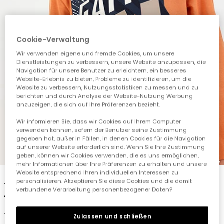
Cookie-Verwaltung
Wir verwenden eigene und fremde Cookies, um unsere
Dienstleistungen zu verbessern, unsere Website anzupassen, die
Navigation für unsere Benutzer zu erleichtern, ein besseres
Website-Erlebnis zu bieten, Probleme zu identifizieren, um die
Website zu verbessern, Nutzungsstatistiken zu messen und zu
berichten und durch Analyse der Website-Nutzung Werbung
anzuzeigen, die sich auf Ihre Präferenzen bezieht.
Wir informieren Sie, dass wir Cookies auf Ihrem Computer
verwenden können, sofern der Benutzer seine Zustimmung
gegeben hat, außer in Fällen, in denen Cookies für die Navigation
auf unserer Website erforderlich sind. Wenn Sie Ihre Zustimmung
1
2
3
4
5
geben, können wir Cookies verwenden, die es uns ermöglichen,
mehr Informationen über Ihre Präferenzen zu erhalten und unsere
Website entsprechend Ihren individuellen Interessen zu
Jungen-Strickshirt orange mit Game On-
personalisieren. Akzeptieren Sie diese Cookies und die damit
verbundene Verarbeitung personenbezogener Daten?
Aufdruck
19,95 €
Zulassen und schließen