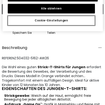
In den Warenkorb
Alle ablehnen
Cookie-Einstellungen
Speichern Sie
Teilen
Beschreibung
REFERENZ:504032-5162-AW26
Die Wahl eines guten
Strick-T-Shirts für Jungen
erfordert
die Bewertung des Gewebes, der Verarbeitung und des
Drucks. Dieses Modell in Orange verbindet echten
Tragekomfort mit einem auffälligen Design. Ideal für aktive
Kinder von 12 Monaten bis 10 Jahren.
EIGENSCHAFTEN DES JUNGEN-T-SHIRTS:
Strickgewebe:
Weich auf der Haut, ermöglicht freie
Bewegung bei jeder alltäglichen Aktivität.
Aufdruck „Game On":
Grafik in Marineblau und Beige mit