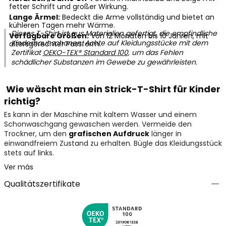
fetter Schrift und großer Wirkung.
Lange Ärmel:
Bedeckt die Arme vollständig und bietet an
kühleren Tagen mehr Wärme.
Dieses T-Shirt ist aus Materialien gefertigt, die empfindliche
Verfügbare Größen:
Von 12 Monaten bis 10 Jahren, mit
Kinderhaut schonen. Achte auf Kleidungsstücke mit dem
altersgerechter Passform.
Zertifikat
OEKO-TEX® Standard 100
, um das Fehlen
schädlicher Substanzen im Gewebe zu gewährleisten.
Wie wäscht man ein Strick-T-Shirt für Kinder
richtig?
Es kann in der Maschine mit kaltem Wasser und einem
Schonwaschgang gewaschen werden. Vermeide den
Trockner, um den
grafischen Aufdruck
länger in
einwandfreiem Zustand zu erhalten. Bügle das Kleidungsstück
stets auf links.
Ver más
Qualitätszertifikate