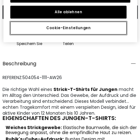
In den Warenkorb
Alle ablehnen
Cookie-Einstellungen
Speichern Sie
Teilen
Beschreibung
REFERENZ:504054-1111-AW26
Die richtige Wahl eines
Strick-T-Shirts für Jungen
macht
im Alltag den Unterschied. Das Gewebe, der Aufdruck und die
Verarbeitung sind entscheidend. Dieses Modell verbindet
echten Tragekomfort mit einem verspielten Design, ideal für
aktive Kinder von 12 Monaten bis 10 Jahren.
EIGENSCHAFTEN DES JUNGEN-T-SHIRTS:
Weiches Strickgewebe:
Elastische Baumwolle, die sich der
Bewegung anpasst, ohne die empfindliche Haut zu reizen.
Rubik's-Cube-Aufdruck:
Buntes Design mit