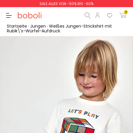
SALE ALLES VON -50% BIS -60%
0
Startseite
Jungen
Weißes Jungen-Strickshirt mit
Rubik\'s-Würfel-Aufdruck
Zwischensumme
0,00 €
Gesamtbetrag
0,00 €
weiter
Start der Bestellung