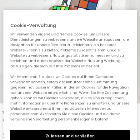
Cookie-Verwaltung
Wir verwenden eigene und fremde Cookies, um unsere
Dienstleistungen zu verbessern, unsere Website anzupassen, die
Navigation für unsere Benutzer zu erleichtern, ein besseres
Website-Erlebnis zu bieten, Probleme zu identifizieren, um die
Website zu verbessern, Nutzungsstatistiken zu messen und zu
berichten und durch Analyse der Website-Nutzung Werbung
anzuzeigen, die sich auf Ihre Präferenzen bezieht.
Wir informieren Sie, dass wir Cookies auf Ihrem Computer
verwenden können, sofern der Benutzer seine Zustimmung
gegeben hat, außer in Fällen, in denen Cookies für die Navigation
auf unserer Website erforderlich sind. Wenn Sie Ihre Zustimmung
1
2
3
4
5
geben, können wir Cookies verwenden, die es uns ermöglichen,
mehr Informationen über Ihre Präferenzen zu erhalten und unsere
Website entsprechend Ihren individuellen Interessen zu
Weißes Jungen-Strickshirt mit Rubik\'s-
personalisieren. Akzeptieren Sie diese Cookies und die damit
Würfel-Aufdruck
verbundene Verarbeitung personenbezogener Daten?
23,95 €
Zulassen und schließen