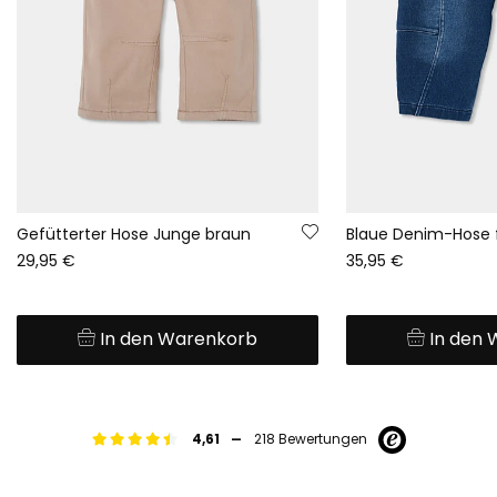
Gefütterter Hose Junge braun
29,95 €
35,95 €
In den Warenkorb
In den
-
4,61
218 Bewertungen