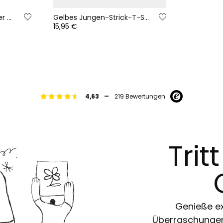
Elastischer, geflochtener Gürtel für Jungen in Marineblau
Gelbes Jungen-Strick-T-Shirt mit Katzenaufdruck
15,95 €
-
4,63
219 Bewertungen
Trit
Genieße ex
Überraschungen 