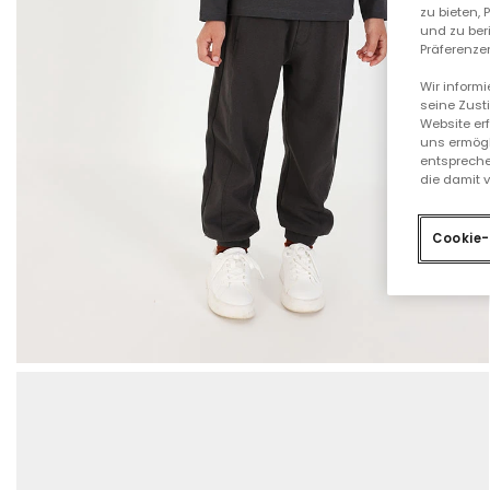
zu bieten,
und zu ber
Präferenzen
Wir inform
seine Zust
Website er
uns ermögl
entspreche
die damit 
Cookie-