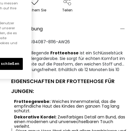
n zu messen
h auf Ihre
Speichern Sie
Teilen
 Benutzer
Beschreibung
f unserer
en, die es
site
REFERENZ:694087-8116-AW26
Cookies und
Eine grundlegende
Frotteehose
ist ein Schlüsselstück
in der Kindergarderobe. Sie sorgt für echten Komfort im
Alltag. Achte auf die Passform, den weichen Stoff und
 schließen
die Bewegungsfreiheit. Erhältlich ab 12 Monaten bis 10
Jahre.
EIGENSCHAFTEN DER FROTTEEHOSE FÜR
JUNGEN:
Frotteegewebe:
Weiches Innenmaterial, das die
empfindliche Haut des Kindes den ganzen Tag lang
schützt.
Dekorative Kordel:
Zweifarbiges Detail am Bund, das
einen modernen und unverwechselbaren Touch
verleiht.