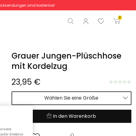
cksendungen sind kostenlos!
Gesamtbetrag
0,00 €
0
Start der Bestellung
Grauer Jungen-Plüschhose
mit Kordelzug
23,95 €
Wählen Sie eine Größe
In den Warenkorb
unsere
bsite-Erlebnis