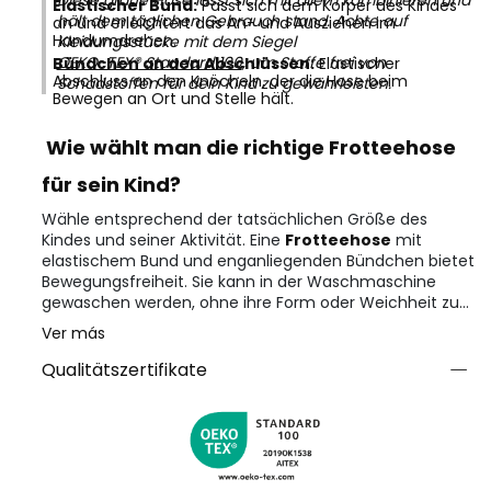
Diese graue Hose lässt sich mit allem kombinieren und
Elastischer Bund:
Passt sich dem Körper des Kindes
hält dem täglichen Gebrauch stand. Achte auf
an und erleichtert das An- und Ausziehen im
Handumdrehen.
Kleidungsstücke mit dem Siegel
OEKO-TEX® Standard 100
, um Stoffe frei von
Bündchen an den Abschlüssen:
Elastischer
Abschluss an den Knöcheln, der die Hose beim
Schadstoffen für dein Kind zu gewährleisten.
Bewegen an Ort und Stelle hält.
Wie wählt man die richtige Frotteehose
für sein Kind?
Wähle entsprechend der tatsächlichen Größe des
Kindes und seiner Aktivität. Eine
Frotteehose
mit
elastischem Bund und enganliegenden Bündchen bietet
Bewegungsfreiheit. Sie kann in der Waschmaschine
gewaschen werden, ohne ihre Form oder Weichheit zu
verlieren. Verfügbare Größen: 12 Monate, 18 Monate, 2, 3,
Ver más
4, 5, 6, 7, 8 und 10 Jahre.
Qualitätszertifikate