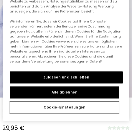
Website zu verbessern, Nutzungsstatistiken zu messen und zu
berichten und durch Analyse der Website-Nutzung Werbung
anzuzeigen, die sich auf Ihre Präferenzen bezieht.
Wir informieren Sie, dass wir Cookies auf Ihrem Computer
verwenden können, sofern der Benutzer seine Zustimmung
gegeben hat, außer in Fällen, in denen Cookies für die Navigation
auf unserer Website erforderlich sind. Wenn Sie Ihre Zustimmung
geben, können wir Cookies verwenden, die es uns ermöglichen,
mehr Informationen über Ihre Präferenzen zu erhalten und unsere
Website entsprechend Ihren individuellen Interessen zu
personalisieren. Akzeptieren Sie diese Cookies und die damit
verbundene Verarbeitung personenbezogener Daten?
Zulassen und schließen
1
2
3
4
5
6
7
8
Alle ablehnen
Langarm-Oxfordhemd für Jungen in
Cookie-Einstellungen
Hellblau
29,95 €