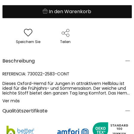
In den Warenkorb
Speichern Sie
Teilen
Beschreibung
REFERENCIA: 730022-2583-CONT
Dieses Oxford-Hemd für Jungen in attraktivem Hellblau ist
ideal für die Frühjahrs- und Sommersaison. Der weiche und
leichte Stoff bietet den ganzen Tag lang Komfort. Das Hemd
ist mit einer süßen kleinen Ananas bedruckt, die dem Design
Ver más
eine lustige Note verleiht. Es hat einen klassischen Kragen und
einen Button-down-Schnitt, wodurch es sich sowohl für
Qualitätszertifikate
legere als auch für elegantere Anlässe eignet. Es ist in
verschiedenen Größen für Jungen von 4 bis 16 Jahren
erhältlich und lässt sich hervorragend mit Shorts oder Chinos
kombinieren, um einen coolen und stilvollen Look zu
gewährleisten.