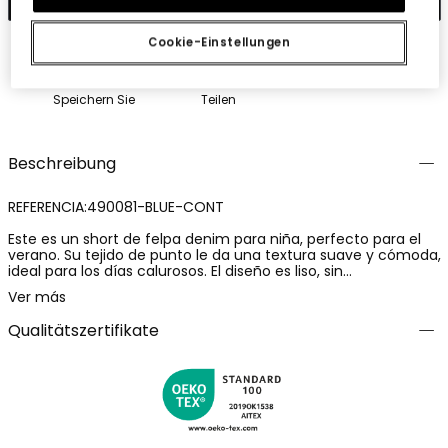
Cookie-Einstellungen
Speichern Sie
Teilen
Beschreibung
REFERENCIA:490081-BLUE-CONT
Este es un short de felpa denim para niña, perfecto para el
verano. Su tejido de punto le da una textura suave y cómoda,
ideal para los días calurosos. El diseño es liso, sin
decoraciones, lo que lo hace fácil de combinar con cualquier
Ver más
prenda. Viene en un atractivo color azul que evoca el cielo de
verano. El cierre es de botón, sencillo y seguro. Las tallas
Qualitätszertifikate
disponibles van desde los 4 meses hasta los 16 años,
cubriendo una amplia gama de edades. Este short es una
opción versátil y fresca para el guardarropa de cualquier
niña.