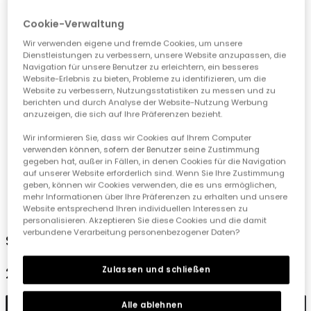
Cookie-Verwaltung
Wir verwenden eigene und fremde Cookies, um unsere
Dienstleistungen zu verbessern, unsere Website anzupassen, die
Navigation für unsere Benutzer zu erleichtern, ein besseres
Website-Erlebnis zu bieten, Probleme zu identifizieren, um die
Website zu verbessern, Nutzungsstatistiken zu messen und zu
berichten und durch Analyse der Website-Nutzung Werbung
anzuzeigen, die sich auf Ihre Präferenzen bezieht.
Wir informieren Sie, dass wir Cookies auf Ihrem Computer
verwenden können, sofern der Benutzer seine Zustimmung
gegeben hat, außer in Fällen, in denen Cookies für die Navigation
auf unserer Website erforderlich sind. Wenn Sie Ihre Zustimmung
geben, können wir Cookies verwenden, die es uns ermöglichen,
mehr Informationen über Ihre Präferenzen zu erhalten und unsere
1
2
3
4
5
Website entsprechend Ihren individuellen Interessen zu
personalisieren. Akzeptieren Sie diese Cookies und die damit
verbundene Verarbeitung personenbezogener Daten?
Short denim en azul marino
Zulassen und schließen
22,90 €
Alle ablehnen
In den Warenkorb