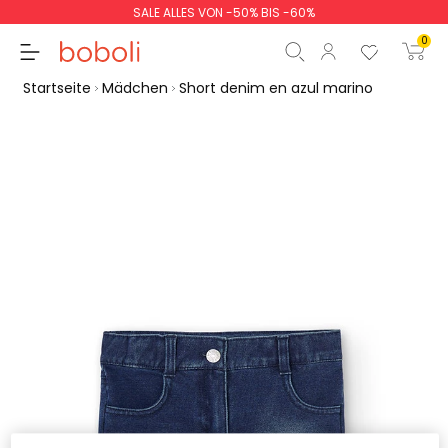
SALE ALLES VON -50% BIS -60%
0
Startseite
Mädchen
Short denim en azul marino
Zwischensumme
0,00 €
Gesamtbetrag
0,00 €
weiter
Start der Bestellung