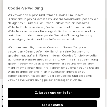
Cookie-Verwaltung
Wir verwenden eigene und fremde Cookies, um unsere
Dienstleistungen zu verbessern, unsere Website anzupassen, die
Navigation für unsere Benutzer zu erleichtern, ein besseres
Website-Erlebnis zu bieten, Probleme zu identifizieren, um die
Website zu verbessern, Nutzungsstatistiken zu messen und zu
berichten und durch Analyse der Website-Nutzung Werbung
anzuzeigen, die sich auf Ihre Präferenzen bezieht.
Wir informieren Sie, dass wir Cookies auf Ihrem Computer
verwenden können, sofern der Benutzer seine Zustimmung
gegeben hat, außer in Fällen, in denen Cookies für die Navigation
auf unserer Website erforderlich sind. Wenn Sie Ihre Zustimmung
geben, können wir Cookies verwenden, die es uns ermöglichen,
mehr Informationen über Ihre Präferenzen zu erhalten und unsere
Website entsprechend Ihren individuellen Interessen zu
1
2
3
4
5
personalisieren. Akzeptieren Sie diese Cookies und die damit
verbundene Verarbeitung personenbezogener Daten?
Schwarze Denim-Fleece-Hose Mädchen
Zulassen und schließen
22,95 €
Alle ablehnen