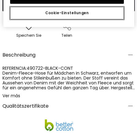
In den Warenkorb
Cookie-Einstellungen
Speichern Sie
Teilen
Beschreibung
REFERENCIA:490722-BLACK-CONT
Denim-Fleece-Hose für Mädchen in Schwarz, entworfen um
Komfort ohne Stileinbußen zu bieten. Der Stoff vereint das
Aussehen von Denim mit der Weichheit von Fleece und sorgt
für ein angenehmes Gefühl den ganzen Tag über. Hergestellt
aus einer Mischung von 78% Baumwolle, 15% Polyester und 7%
Ver más
Elasthan, gewährleistet sie Elastizität, Widerstandsfähigkeit
und Bewegungsfreiheit. Ein funktionales und vielseitiges
Qualitätszertifikate
Kleidungsstück, ideal für den täglichen Gebrauch.