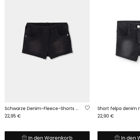
Schwarze Denim-Fleece-Shorts Mädchen
Short felpa denim 
22,95 €
22,90 €
In den Warenkorb
In den