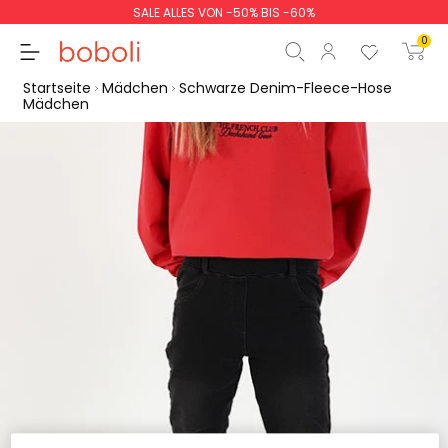
SALE ALLES VON -50% BIS -60%
0
Startseite
Mädchen
Schwarze Denim-Fleece-Hose
Mädchen
Zwischensumme
0,00 €
Gesamtbetrag
0,00 €
weiter
Start der Bestellung