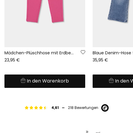
Mädchen-Plüschhose mit Erdbeer-Motiv und Elastikbund
23,95 €
35,95 €
In den Warenkorb
In den
-
4,61
218 Bewertungen