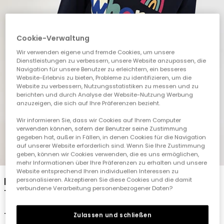
Cookie-Verwaltung
Wir verwenden eigene und fremde Cookies, um unsere
Dienstleistungen zu verbessern, unsere Website anzupassen, die
Navigation für unsere Benutzer zu erleichtern, ein besseres
Website-Erlebnis zu bieten, Probleme zu identifizieren, um die
Website zu verbessern, Nutzungsstatistiken zu messen und zu
berichten und durch Analyse der Website-Nutzung Werbung
anzuzeigen, die sich auf Ihre Präferenzen bezieht.
Wir informieren Sie, dass wir Cookies auf Ihrem Computer
verwenden können, sofern der Benutzer seine Zustimmung
gegeben hat, außer in Fällen, in denen Cookies für die Navigation
auf unserer Website erforderlich sind. Wenn Sie Ihre Zustimmung
1
2
3
4
5
geben, können wir Cookies verwenden, die es uns ermöglichen,
mehr Informationen über Ihre Präferenzen zu erhalten und unsere
Website entsprechend Ihren individuellen Interessen zu
Marineblaues bedrucktes Mädchen-Strick-
personalisieren. Akzeptieren Sie diese Cookies und die damit
verbundene Verarbeitung personenbezogener Daten?
T-Shirt mit Buchstaben
19,95 €
Zulassen und schließen