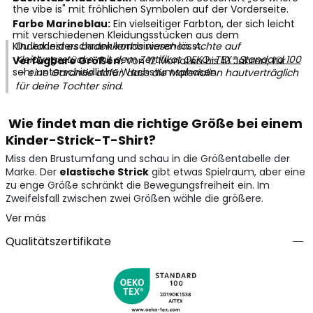
the vibe is" mit fröhlichen Symbolen auf der Vorderseite.
Farbe Marineblau:
Ein vielseitiger Farbton, der sich leicht
mit verschiedenen Kleidungsstücken aus dem
Kinderkleiderschrank kombinieren lässt.
Du kannst es bedenkenlos waschen. Achte auf
Kleidungsstücke mit dem Zertifikat
OEKO-TEX® Standard 100
Verfügbare Größen:
Von 12 Monaten bis 10 Jahren, für
sehr unterschiedliche Wachstumsphasen.
– eine Garantie dafür, dass die Materialien hautverträglich
für deine Tochter sind.
Wie findet man die richtige Größe bei einem
Kinder-Strick-T-Shirt?
Miss den Brustumfang und schau in die Größentabelle der
Marke. Der
elastische Strick
gibt etwas Spielraum, aber eine
zu enge Größe schränkt die Bewegungsfreiheit ein. Im
Zweifelsfall zwischen zwei Größen wähle die größere.
Ver más
Qualitätszertifikate