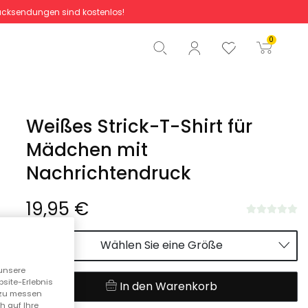
cksendungen sind kostenlos!
Gesamtbetrag
0,00 €
0
Start der Bestellung
Weißes Strick-T-Shirt für
Mädchen mit
Nachrichtendruck
19,95 €
Wählen Sie eine Größe
unsere
bsite-Erlebnis
In den Warenkorb
n zu messen
h auf Ihre