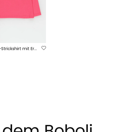
Mädchen-Strickshirt mit Erdbeeraufdruck
t dem Boboli