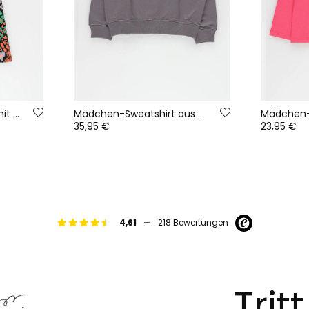
Mehrfarbige Leggings mit Animal-Print-Muster
Mädchen-Sweatshirt aus Fleece, grau, mit Leopardenmuster
35,95 €
23,95 €
-
4,61
218 Bewertungen
Trit