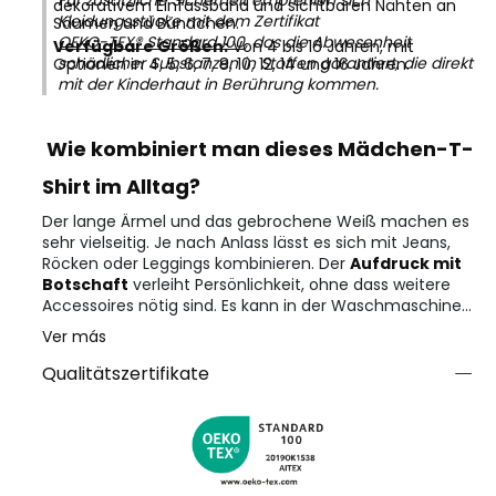
Für zusätzliche Sicherheit empfehlen sich
dekorativem Einfassband und sichtbaren Nähten an
Kleidungsstücke mit dem Zertifikat
Säumen und Bündchen.
OEKO-TEX® Standard 100
, das die Abwesenheit
Verfügbare Größen:
Von 4 bis 16 Jahren, mit
schädlicher Substanzen in Stoffen garantiert, die direkt
Optionen in 4, 5, 6, 7, 8, 10, 12, 14 und 16 Jahren.
mit der Kinderhaut in Berührung kommen.
Wie kombiniert man dieses Mädchen-T-
Shirt im Alltag?
Der lange Ärmel und das gebrochene Weiß machen es
sehr vielseitig. Je nach Anlass lässt es sich mit Jeans,
Röcken oder Leggings kombinieren. Der
Aufdruck mit
Botschaft
verleiht Persönlichkeit, ohne dass weitere
Accessoires nötig sind. Es kann in der Waschmaschine
gewaschen werden, ohne Form oder Farbe zu verlieren.
Ver más
Qualitätszertifikate