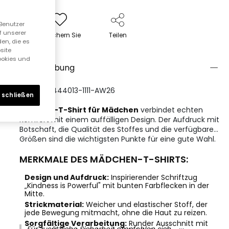
 Benutzer
f unserer
Speichern Sie
Teilen
en, die es
site
Cookies und
Beschreibung
REFERENZ:444013-1111-AW26
 schließen
Ein
Strick-T-Shirt für Mädchen
verbindet echten
Komfort mit einem auffälligen Design. Der Aufdruck mit
Botschaft, die Qualität des Stoffes und die verfügbaren
Größen sind die wichtigsten Punkte für eine gute Wahl.
MERKMALE DES MÄDCHEN-T-SHIRTS:
Design und Aufdruck:
Inspirierender Schriftzug
„Kindness is Powerful" mit bunten Farbflecken in der
Mitte.
Strickmaterial:
Weicher und elastischer Stoff, der
jede Bewegung mitmacht, ohne die Haut zu reizen.
Sorgfältige Verarbeitung:
Runder Ausschnitt mit