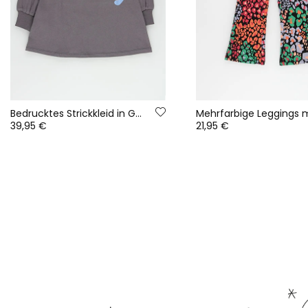
Bedrucktes Strickkleid in Grau mit Animal-Print
39,95 €
21,95 €