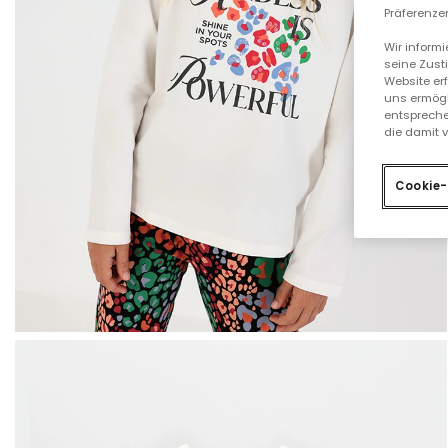
Präferenzen
Wir inform
seine Zust
Website er
uns ermögl
entspreche
die damit 
Cookie-