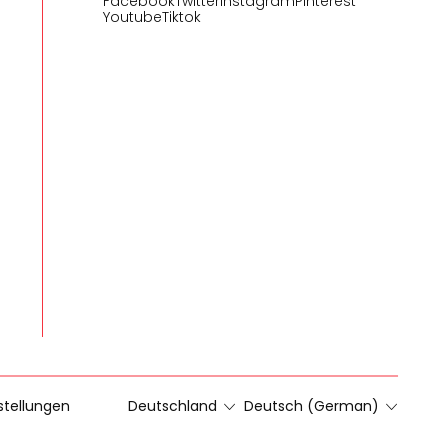
Facebook
Twitter
Instagram
Pinterest
Youtube
Tiktok
stellungen
Deutschland
Deutsch (German)