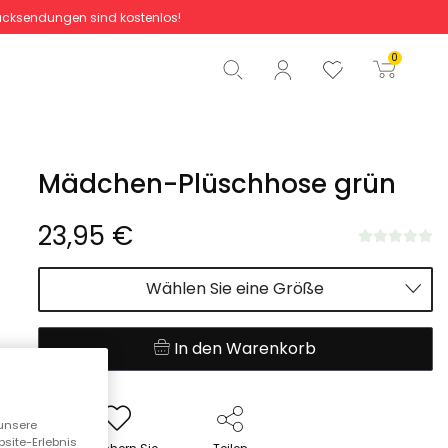
cksendungen sind kostenlos!
Gesamtbetrag
0,00 €
0
Start der Bestellung
Mädchen-Plüschhose grün
23,95 €
Wählen Sie eine Größe
In den Warenkorb
unsere
bsite-Erlebnis