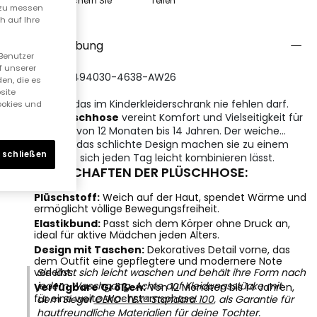
Speichern Sie
Teilen
n zu messen
h auf Ihre
Beschreibung
 Benutzer
f unserer
REFERENZ:494030-4638-AW26
en, die es
site
Ein Basic, das im Kinderkleiderschrank nie fehlen darf.
Cookies und
Diese
Plüschhose
vereint Komfort und Vielseitigkeit für
Mädchen von 12 Monaten bis 14 Jahren. Der weiche
Stoff und das schlichte Design machen sie zu einem
 schließen
Stück, das sich jeden Tag leicht kombinieren lässt.
EIGENSCHAFTEN DER PLÜSCHHOSE:
Plüschstoff:
Weich auf der Haut, spendet Wärme und
ermöglicht völlige Bewegungsfreiheit.
Elastikbund:
Passt sich dem Körper ohne Druck an,
ideal für aktive Mädchen jeden Alters.
Design mit Taschen:
Dekoratives Detail vorne, das
dem Outfit eine gepflegtere und modernere Note
verleiht.
Sie lässt sich leicht waschen und behält ihre Form nach
jedem Waschgang. Achte auf Kleidungsstücke mit
Verfügbare Größen:
Von 12 Monaten bis 14 Jahren,
für eine weite Wachstumsphase.
dem Siegel
OEKO-TEX® Standard 100
, als Garantie für
hautfreundliche Materialien für deine Tochter.