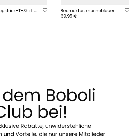
Weißes Rippstrick-T-Shirt für Mädchen mit hohem Kragen
Bedruckter, marineblauer Regenmantel mit Naturmotiv und Kapuze
69,95 €
t dem Boboli
Club bei!
klusive Rabatte, unwiderstehliche
und Vorteile, die nur unsere Mitglieder