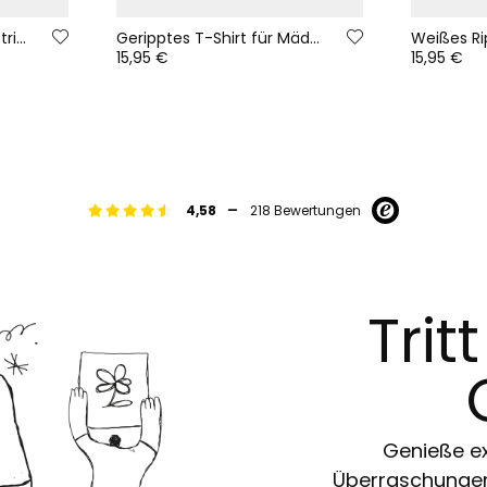
Graues Mädchen-Rippstrick-T-Shirt mit Stehkragen
Geripptes T-Shirt für Mädchen in Rosa mit Rüsche
15,95 €
15,95 €
-
4,58
218 Bewertungen
Trit
Genieße ex
Überraschungen 