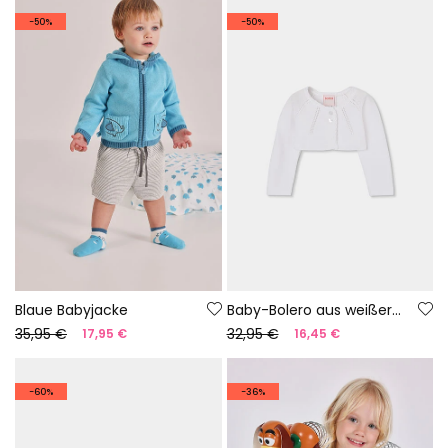
-50%
-50%
Blaue Babyjacke
Baby-Bolero aus weißer Baumwolle
35,95 €
32,95 €
17,95 €
16,45 €
-60%
-36%