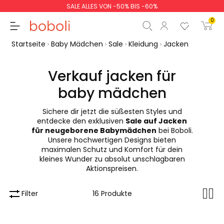
SALE ALLES VON -50% BIS -60%
0
Startseite
Baby Mädchen
Sale
Kleidung
Jacken
Verkauf jacken für
baby mädchen
Zwischensumme
0,00 €
Sichere dir jetzt die süßesten Styles und
Gesamtbetrag
0,00 €
entdecke den exklusiven
Sale auf Jacken
für neugeborene Babymädchen
bei Boboli.
weiter
Start der Bestellung
Unsere hochwertigen Designs bieten
maximalen Schutz und Komfort für dein
kleines Wunder zu absolut unschlagbaren
Aktionspreisen.
Filter
16 Produkte