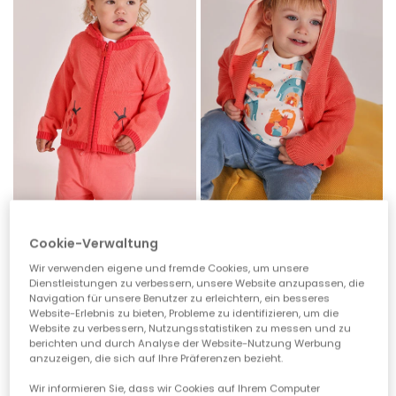
Rosa Strickjacke für Babys
Babyjacke aus orangefarbener Baumwolle
Cookie-Verwaltung
35,95 €
35,95 €
17,95 €
17,95 €
Wir verwenden eigene und fremde Cookies, um unsere
Dienstleistungen zu verbessern, unsere Website anzupassen, die
Navigation für unsere Benutzer zu erleichtern, ein besseres
-50%
-50%
Website-Erlebnis zu bieten, Probleme zu identifizieren, um die
Website zu verbessern, Nutzungsstatistiken zu messen und zu
berichten und durch Analyse der Website-Nutzung Werbung
anzuzeigen, die sich auf Ihre Präferenzen bezieht.
Wir informieren Sie, dass wir Cookies auf Ihrem Computer