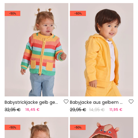
-50%
-60%
Babystrickjacke gelb gestreift
Babyjacke aus gelbem Frottee.
32,95 €
29,95 €
14,95 €
16,45 €
11,95 €
-50%
-50%