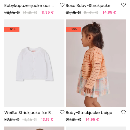
Babykapuzenjacke aus grünem Frottee.
Rosa Baby-Strickjacke
29,95 €
14,95 €
32,95 €
16,45 €
11,95 €
14,85 €
-60%
-50%
Weiße Strickjacke für Babys
Baby-Strickjacke beige
32,95 €
16,45 €
29,95 €
13,15 €
14,95 €