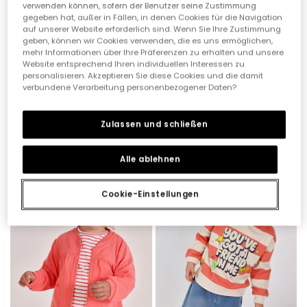
verwenden können, sofern der Benutzer seine Zustimmung
gegeben hat, außer in Fällen, in denen Cookies für die Navigation
auf unserer Website erforderlich sind. Wenn Sie Ihre Zustimmung
geben, können wir Cookies verwenden, die es uns ermöglichen,
mehr Informationen über Ihre Präferenzen zu erhalten und unsere
Website entsprechend Ihren individuellen Interessen zu
personalisieren. Akzeptieren Sie diese Cookies und die damit
verbundene Verarbeitung personenbezogener Daten?
Strickjacke für Baby in Braun
Babyjacke aus weißer Baumwolle mit Kapuze
Zulassen und schließen
35,95 €
35,95 €
17,95 €
17,95 €
Alle ablehnen
-60%
-40%
Cookie-Einstellungen