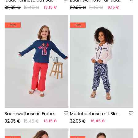
32,95 €
16,45 €
22,95 €
11,45 €
13,15 €
9,15 €
-60%
-50%
Baumwollhose in Erdbeerfarbe für Mädchen
Mädchenhose mit Blumenmuster
32,95 €
16,45 €
32,95 €
13,15 €
16,45 €