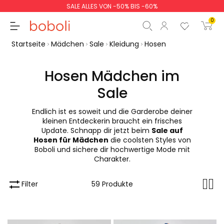
SALE ALLES VON -50% BIS -60%
0
Startseite
Mädchen
Sale
Kleidung
Hosen
Hosen Mädchen im
Sale
Zwischensumme
0,00 €
Endlich ist es soweit und die Garderobe deiner
Gesamtbetrag
0,00 €
kleinen Entdeckerin braucht ein frisches
Update. Schnapp dir jetzt beim
Sale auf
weiter
Start der Bestellung
Hosen für Mädchen
die coolsten Styles von
Boboli und sichere dir hochwertige Mode mit
Charakter.
Filter
59 Produkte