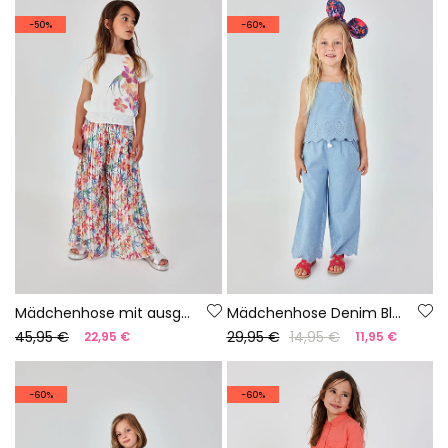
-50%
-60%
Mädchenhose mit ausgestelltem Blattmuster
Mädchenhose Denim Bleach
45,95 €
29,95 €
14,95 €
22,95 €
11,95 €
-60%
-60%