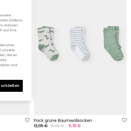
unsere
bsite-Erlebnis
n zu messen
h auf Ihre
 Benutzer
f unserer
en, die es
site
Cookies und
 schließen
Pack grüne Baumwollsocken
12,95 €
6,45 €
5,15 €