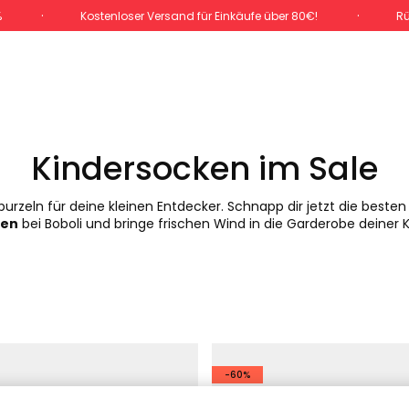
%
Kostenloser Versand für Einkäufe über 80€!
Rü
Kindersocken im Sale
e purzeln für deine kleinen Entdecker. Schnapp dir jetzt die best
gen
bei Boboli und bringe frischen Wind in die Garderobe deiner K
-60%