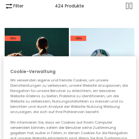
Filter
424 Produkte
-50%
-50%
Cookie-Verwaltung
Wir verwenden eigene und fremde Cookies, um unsere
Dienstleistungen zu verbessern, unsere Website anzupassen, die
Navigation für unsere Benutzer zu erleichtern, ein besseres
Website-Erlebnis zu bieten, Probleme zu identifizieren, um die
Website zu verbessern, Nutzungsstatistiken zu messen und zu
berichten und durch Analyse der Website-Nutzung Werbung
anzuzeigen, die sich auf Ihre Präferenzen bezieht.
Wir informieren Sie, dass wir Cookies auf Ihrem Computer
Hellblaues T-Shirt FIFA WORLD CUP 2026© X Boboli
Blaues T-Shirt FIFA WORLD CUP 2026© X Boboli
verwenden können, sofern der Benutzer seine Zustimmung
gegeben hat, außer in Fällen, in denen Cookies für die Navigation
22,95 €
22,95 €
11,45 €
11,45 €
auf unserer Website erforderlich sind. Wenn Sie Ihre Zustimmung