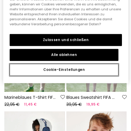
geben, können wir Cookies verwenden, die es uns ermöglichen,
mehr Informationen über Ihre Präferenzen zu erhalten und unsere
-50%
-50%
Website entsprechend Ihren individuellen Interessen zu
personalisieren. Akzeptieren Sie diese Cookies und die damit
verbundene Verarbeitung personenbezogener Daten?
Zulassen und schließen
Alle ablehnen
Cookie-Einstellungen
Marineblaues T-Shirt FIFA WORLD CUP 2026© X Boboli
Blaues Sweatshirt FIFA WORLD CUP 2026© X Boboli
22,95 €
39,95 €
11,45 €
19,95 €