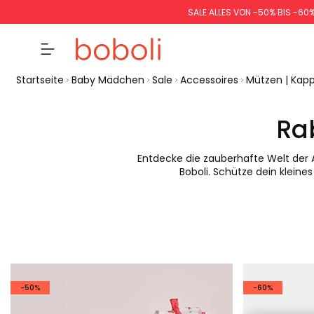
SALE ALLES VON -50% BIS -60
Startseite
Baby Mädchen
Sale
Accessoires
Mützen | Kap
Ra
Entdecke die zauberhafte Welt der 
Boboli. Schütze dein kleine
-50%
-60%