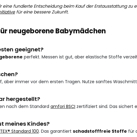
r eine fundierte Entscheidung beim Kauf der Erstausstattung zu e
itiative
für eine bessere Zukunft.
n für neugeborene Babymädchen
esten geeignet?
ugeborene
perfekt. Messen ist gut, aber elastische Stoffe verze
aschen?
, aber immer vor dem ersten Tragen. Nutze sanftes Waschmitt
ar hergestellt?
briken nach dem Standard
amfori BSCI
zertifiziert sind. Das sichert 
aut meines Kindes?
TEX® Standard 100
. Das garantiert
schadstofffreie Stoffe
für 