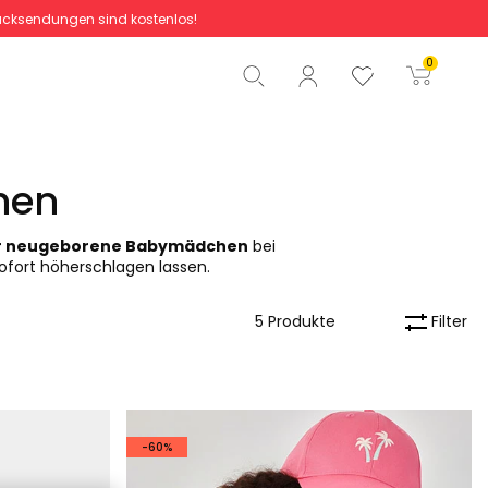
cksendungen sind kostenlos!
Gesamtbetrag
0,00 €
0
Start der Bestellung
hen
ür neugeborene Babymädchen
bei
sofort höherschlagen lassen.
Filter
5 Produkte
-60%