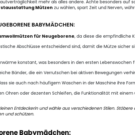
tverträglichkeit mehr als alles andere. Achte besonders auf sc
rstausstattung Mützen
zu wählen, spart Zeit und Nerven, wäh
NEUGEBORENE BABYMÄDCHEN:
umwollmützen für Neugeborene
, da diese die empfindliche
lastische Abschlüsse entscheidend sind, damit die Mütze siche
erwärme konstant, was besonders in den ersten Lebenswochen für
iche Bänder, die ein Verrutschen bei aktiven Bewegungen verhind
, dass sie auch nach häufigem Waschen in der Maschine ihre Form
inen Ohren oder dezenten Schleifen, die Funktionalität mit einem
 kleinen Entdeckerin und wähle aus verschiedenen Stilen. Stöber
en und schützen.
eborene Babymädchen: