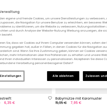
Verwaltung
den eigene und fremde Cookies, um unsere Dienstleistungen zu verbessern, 
zupassen, die Navigation für unsere Benutzer zu erleichtern, ein besseres We
 Probleme zu identifizieren, um die Website zu verbessern, Nutzungsstatistike
ichten und durch Analyse der Website-Nutzung Werbung anzuzeigen, die sic
 bezieht.
ieren Sie, dass wir Cookies auf Ihrem Computer verwenden können, sofern der
immung gegeben hat, außer in Fällen, in denen Cookies für die Navigation au
forderlich sind. Wenn Sie Ihre Zustimmung geben, können wir Cookies verwend
ichen, mehr Informationen über Ihre Präferenzen zu erhalten und unsere Web
nd Ihren individuellen Interessen zu personalisieren. Akzeptieren Sie diese 
verbundene Verarbeitung personenbezogener Daten?
Einstellungen
Alle ablehnen
Zulassen und
streift
Babymütze mit Karomuster
€
6,35 €
15,95 €
7,95 €