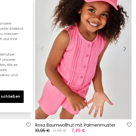
unsere
bsite-Erlebnis
n zu messen
h auf Ihre
 Benutzer
f unserer
en, die es
site
Cookies und
 schließen
Rosa Baumwollhut mit Palmenmuster
19,95 €
9,95 €
7,95 €