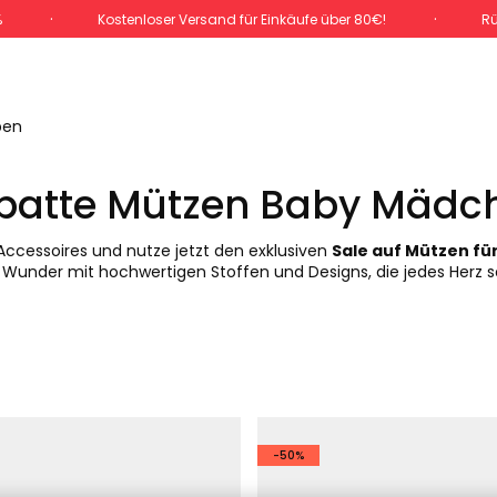
%
Kostenloser Versand für Einkäufe über 80€!
Rü
pen
batte Mützen Baby Mädc
Accessoires und nutze jetzt den exklusiven
Sale auf Mützen f
s Wunder mit hochwertigen Stoffen und Designs, die jedes Herz 
-50%