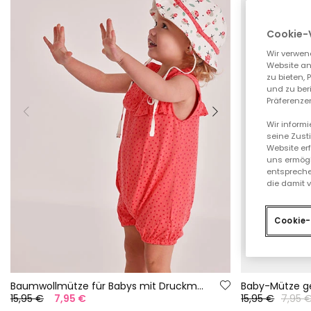
Cookie-
Wir verwen
Website an
zu bieten,
und zu ber
Präferenzen
Wir inform
seine Zust
Website er
uns ermögl
entspreche
die damit 
Cookie-
Baumwollmütze für Babys mit Druckmuster
Baby-Mütze ge
15,95 €
7,95 €
15,95 €
7,95 