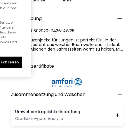
Speichern Sie
Teilen
n zu messen
h auf Ihre
Beschreibung
 Benutzer
f unserer
REFERENCIA:602020-7436-AW25
en, die es
site
Diese Kapuzenjacke für Jungen ist perfekt für . In der
Cookies und
Farbe Sie besteht aus weicher Baumwolle und ist ideal,
um sich zwischen den Jahreszeiten warm zu halten. Mit
seinen langen Ärmeln und dem Reißverschluss an der
Ver más
Vorderseite ist er praktisch und leicht anzuziehen.
 schließen
Erhältlich in Größen von 12 Monaten bis 10 Jahren, passt
Qualitätszertifikate
er sich an verschiedene Looks und Situationen an. Ein
kuscheliges und lustiges Kleidungsstück, das die Kleinen
bei jedem Schritt begleitet.
Zusammensetzung und Waschen