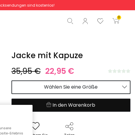
cksendungen sind kostenlos!
Gesamtbetrag
0,00 €
0
Start der Bestellung
Jacke mit Kapuze
35,95 €
22,95 €
Wählen Sie eine Größe
In den Warenkorb
unsere
bsite-Erlebnis