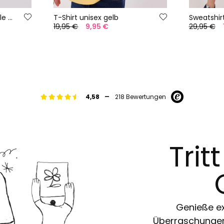
T-shirt Unisex Baumwolle beig
T-Shirt unisex gelb
19,95 €
9,95 €
29,95 €
-
4,58
218 Bewertungen
Trit
Genieße ex
Überraschungen 