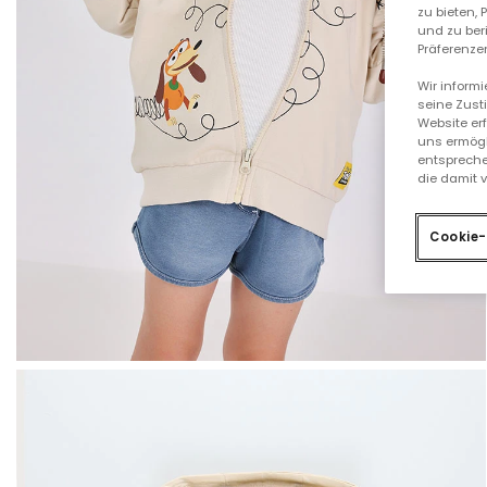
zu bieten,
und zu ber
Präferenzen
Wir inform
seine Zust
Website er
uns ermögl
entspreche
die damit 
Cookie-