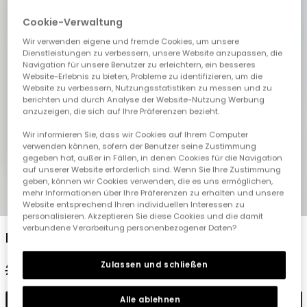
Cookie-Verwaltung
Wir verwenden eigene und fremde Cookies, um unsere
Dienstleistungen zu verbessern, unsere Website anzupassen, die
Navigation für unsere Benutzer zu erleichtern, ein besseres
Website-Erlebnis zu bieten, Probleme zu identifizieren, um die
Website zu verbessern, Nutzungsstatistiken zu messen und zu
berichten und durch Analyse der Website-Nutzung Werbung
anzuzeigen, die sich auf Ihre Präferenzen bezieht.
Wir informieren Sie, dass wir Cookies auf Ihrem Computer
verwenden können, sofern der Benutzer seine Zustimmung
gegeben hat, außer in Fällen, in denen Cookies für die Navigation
auf unserer Website erforderlich sind. Wenn Sie Ihre Zustimmung
geben, können wir Cookies verwenden, die es uns ermöglichen,
mehr Informationen über Ihre Präferenzen zu erhalten und unsere
1
2
3
4
5
Website entsprechend Ihren individuellen Interessen zu
personalisieren. Akzeptieren Sie diese Cookies und die damit
verbundene Verarbeitung personenbezogener Daten?
Mehrfarbige Shorts
Zulassen und schließen
25,95 €
12,95 €
Alle ablehnen
In den Warenkorb