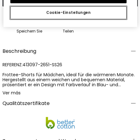
Cookie-Einstellungen
Speichern Sie
Teilen
Beschreibung
REFERENZ:413097-2651-SS26
Frottee-Shorts für Mädchen, ideal für die wärmeren Monate.
Hergestellt aus einem weichen und bequemen Material,
präsentiert er ein Design mit Farbverlauf in Blau- und
Grüntönen, das einen frischen und lebendigen Akzent setzt.
Ver más
Perfekt für tägliche Aktivitäten dank seiner Funktionalität und
Bewegungsfreiheit. Erhältlich in Größen von 2 bis 14 Jahren.
Qualitätszertifikate
Sein lässiger Stil macht es einfach, mit T-Shirts oder
Sweatshirts zu kombinieren und bietet Vielseitigkeit und
Praktikabilität im Kleiderschrank der Kleinen.