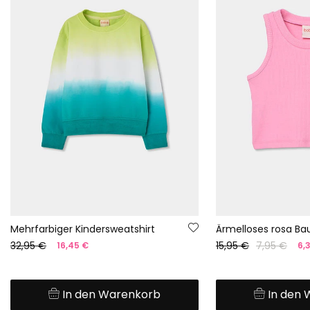
Mehrfarbiger Kindersweatshirt
32,95 €
15,95 €
7,95 €
16,45 €
6,
In den Warenkorb
In den