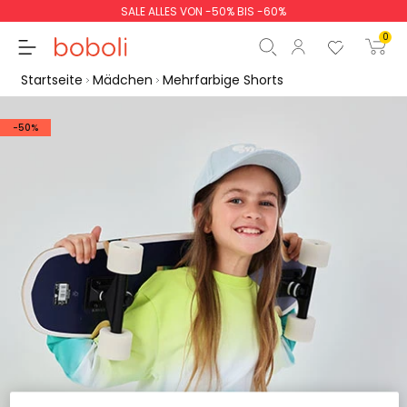
SALE ALLES VON -50% BIS -60%
0
Startseite
Mädchen
Mehrfarbige Shorts
-50%
Zwischensumme
0,00 €
Gesamtbetrag
0,00 €
weiter
Start der Bestellung