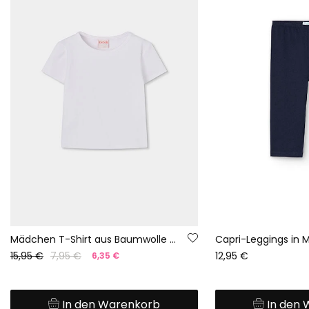
Mädchen T-Shirt aus Baumwolle in Weiß
Capri-Leggings in 
15,95 €
7,95 €
12,95 €
6,35 €
In den Warenkorb
In den