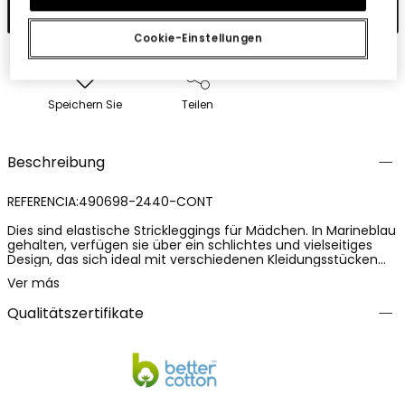
In den Warenkorb
Cookie-Einstellungen
Speichern Sie
Teilen
Beschreibung
REFERENCIA:490698-2440-CONT
Dies sind elastische Strickleggings für Mädchen. In Marineblau
gehalten, verfügen sie über ein schlichtes und vielseitiges
Design, das sich ideal mit verschiedenen Kleidungsstücken
der Kinder-Garderobe kombinieren lässt. Sie sind aus einem
Ver más
weichen Strickstoff gefertigt und bestehen aus 92%
Baumwolle und 8% Elasthan, was Komfort, Elastizität und eine
Qualitätszertifikate
optimale Passform bietet. Diese Leggings sorgen für
Bewegungsfreiheit und hohen Tragekomfort und sind ein
praktisches sowie unverzichtbares Kleidungsstück für den
Alltag von Mädchen.