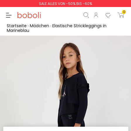
SALE ALLES VON -50% BIS -60%
0
Startseite
Mädchen
Elastische Strickleggings in
Marineblau
Zwischensumme
0,00 €
Gesamtbetrag
0,00 €
weiter
Start der Bestellung