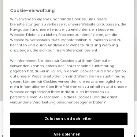
Cookie-Verwaltung
Wir verwenden eigene und fremde Cookies, um unsere
Dienstleistungen zu verbessern, unsere Website anzupassen, die
Navigation für unsere Benutzer zu erleichtern, ein besseres
Website-Erlebnis zu bieten, Probleme zu identifizieren, um die
Website zu verbessern, Nutzungsstatistiken zu messen und zu
berichten und durch Analyse der Website-Nutzung Werbung
anzuzeigen, die sich auf Ihre Präferenzen bezieht.
Wir informieren Sie, dass wir Cookies auf Ihrem Computer
verwenden können, sofern der Benutzer seine Zustimmung
gegeben hat, außer in Fällen, in denen Cookies für die Navigation
auf unserer Website erforderlich sind. Wenn Sie Ihre Zustimmung
geben, können wir Cookies verwenden, die es uns ermöglichen,
mehr Informationen über Ihre Präferenzen zu erhalten und unsere
Website entsprechend Ihren individuellen Interessen zu
1
2
3
4
5
personalisieren. Akzeptieren Sie diese Cookies und die damit
verbundene Verarbeitung personenbezogener Daten?
Elastische Strickleggings in Marineblau
Zulassen und schließen
12,95 €
Alle ablehnen