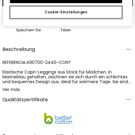
Cookie-Einstellungen
Speichern Sie
Teilen
Beschreibung
REFERENCIA:490700-2440-CONT
Elastische Capri-Leggings aus Strick für Mädchen. In
Marineblau gehalten, zeichnen sie sich durch ein schlichtes
und bequemes Design aus, ideal für wärmere Tage. Sie sind
aus einem weichen und flexiblen Stoff gefertigt und
Ver más
bestehen aus 92% Baumwolle und 8% Elasthan, was Komfort,
Elastizität und Bewegungsfreiheit garantiert. Ein praktisches
Qualitätszertifikate
und vielseitiges Kleidungsstück, perfekt für den täglichen
Gebrauch und leicht zu kombinieren.