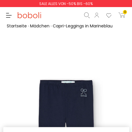
SALE ALLES VON -50% BIS -60%
0
Startseite
Mädchen
Capri-Leggings in Marineblau
Zwischensumme
0,00 €
Gesamtbetrag
0,00 €
weiter
Start der Bestellung