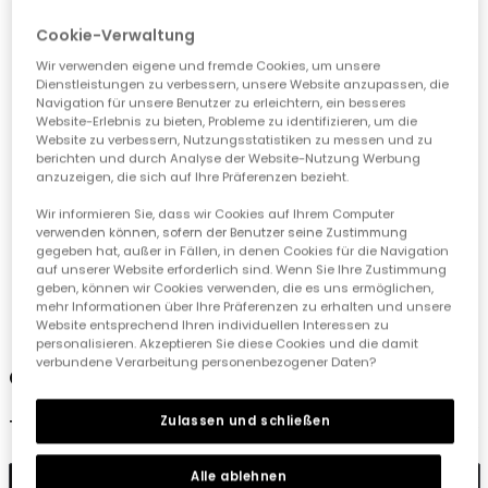
Cookie-Verwaltung
Wir verwenden eigene und fremde Cookies, um unsere
Dienstleistungen zu verbessern, unsere Website anzupassen, die
Navigation für unsere Benutzer zu erleichtern, ein besseres
Website-Erlebnis zu bieten, Probleme zu identifizieren, um die
Website zu verbessern, Nutzungsstatistiken zu messen und zu
berichten und durch Analyse der Website-Nutzung Werbung
anzuzeigen, die sich auf Ihre Präferenzen bezieht.
Wir informieren Sie, dass wir Cookies auf Ihrem Computer
verwenden können, sofern der Benutzer seine Zustimmung
gegeben hat, außer in Fällen, in denen Cookies für die Navigation
auf unserer Website erforderlich sind. Wenn Sie Ihre Zustimmung
geben, können wir Cookies verwenden, die es uns ermöglichen,
mehr Informationen über Ihre Präferenzen zu erhalten und unsere
1
2
3
4
Website entsprechend Ihren individuellen Interessen zu
personalisieren. Akzeptieren Sie diese Cookies und die damit
verbundene Verarbeitung personenbezogener Daten?
Capri-Leggings in Marineblau
Zulassen und schließen
12,95 €
Alle ablehnen
In den Warenkorb