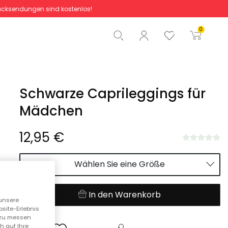
cksendungen sind kostenlos!
Gesamtbetrag
0,00 €
0
Start der Bestellung
Schwarze Caprileggings für
Mädchen
12,95 €
Wählen Sie eine Größe
In den Warenkorb
unsere
bsite-Erlebnis
n zu messen
h auf Ihre