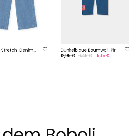
Mädchen-Stretch-Denimhose in Bleach
Dunkelblaue Baumwoll-Piratenleggings
12,95 €
6,45 €
5,15 €
t dem Boboli