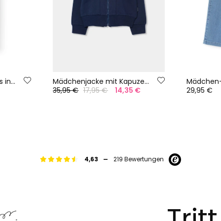
Elastische Strickleggings in Marineblau
Mädchenjacke mit Kapuze in Marineblau
35,95 €
17,95 €
14,35 €
29,95 €
-
4,63
219 Bewertungen
Trit