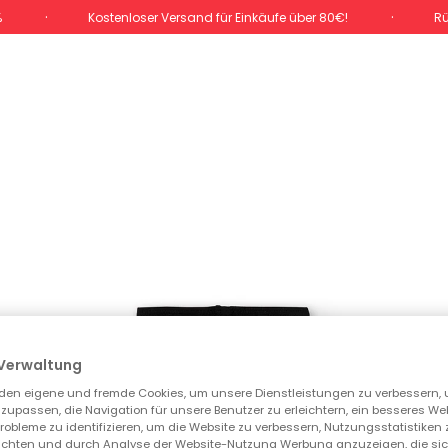
%
Kostenloser Versand für Einkäufe über 80€!
Rü
Verwaltung
den eigene und fremde Cookies, um unsere Dienstleistungen zu verbessern, 
zupassen, die Navigation für unsere Benutzer zu erleichtern, ein besseres We
 Probleme zu identifizieren, um die Website zu verbessern, Nutzungsstatistike
ichten und durch Analyse der Website-Nutzung Werbung anzuzeigen, die sic