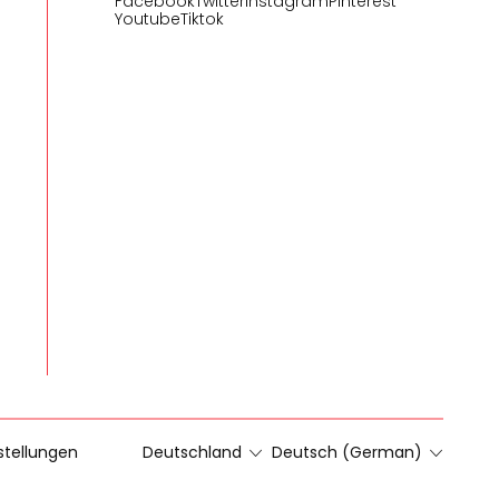
Facebook
Twitter
Instagram
Pinterest
Youtube
Tiktok
stellungen
Deutschland
Deutsch (German)