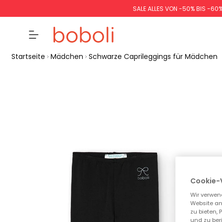
SALE ALLES VON -50% BIS -60
Startseite
Mädchen
Schwarze Caprileggings für Mädchen
Cookie-
Wir verwen
Website an
zu bieten,
und zu ber