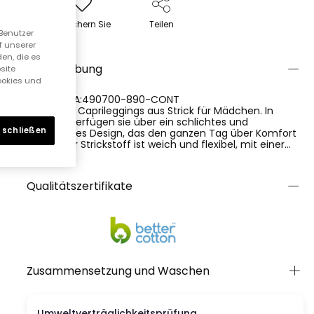
Speichern Sie
Teilen
 Benutzer
f unserer
en, die es
Beschreibung
site
Cookies und
REFERENCIA:490700-890-CONT
Elastische Caprileggings aus Strick für Mädchen. In
Schwarz verfügen sie über ein schlichtes und
 schließen
funktionales Design, das den ganzen Tag über Komfort
bietet. Der Strickstoff ist weich und flexibel, mit einer
Zusammensetzung von 92% Baumwolle und 8%
Ver más
Elasthan, das eine angenehme Passform und
Bewegungsfreiheit ermöglicht. Ein praktisches und
Qualitätszertifikate
vielseitiges Kleidungsstück, ideal für die wärmeren
Monate.
Zusammensetzung und Waschen