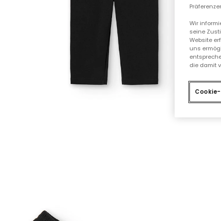
Präferenzen
Wir inform
seine Zust
Website er
uns ermögl
entspreche
die damit 
Cookie-