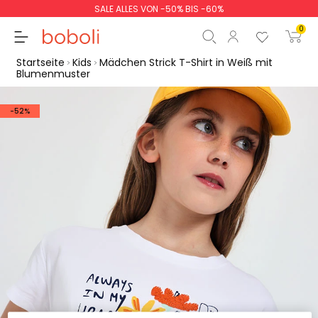
SALE ALLES VON -50% BIS -60%
0
Startseite
Kids
Mädchen Strick T-Shirt in Weiß mit
Blumenmuster
-52%
Zwischensumme
0,00 €
Gesamtbetrag
0,00 €
weiter
Start der Bestellung