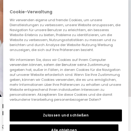
Cookie-Verwaltung
Wir verwenden eigene und fremde Cookies, um unsere
Dienstleistungen zu verbessern, unsere Website anzupassen, die
Navigation für unsere Benutzer zu erleichtern, ein besseres
Website-Erlebnis zu bieten, Probleme zu identifizieren, um die
Website zu verbessern, Nutzungsstatistiken zu messen und zu
berichten und durch Analyse der Website-Nutzung Werbung
anzuzeigen, die sich auf Ihre Präferenzen bezieht.
Wir informieren Sie, dass wir Cookies auf Ihrem Computer
verwenden können, sofern der Benutzer seine Zustimmung
gegeben hat, außer in Fällen, in denen Cookies für die Navigation
auf unserer Website erforderlich sind. Wenn Sie Ihre Zustimmung
geben, können wir Cookies verwenden, die es uns ermöglichen,
mehr Informationen über Ihre Präferenzen zu erhalten und unsere
1
2
3
4
5
Website entsprechend Ihren individuellen Interessen zu
personalisieren. Akzeptieren Sie diese Cookies und die damit
verbundene Verarbeitung personenbezogener Daten?
Mädchen Strick T-Shirt in Weiß mit
Blumenmuster
Zulassen und schließen
22,95 €
10,95 €
Alle ablehnen