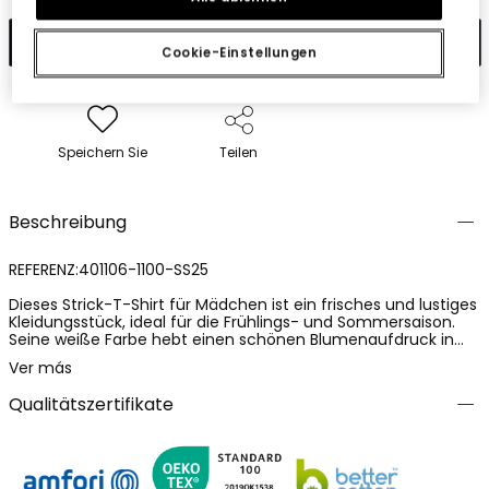
In den Warenkorb
Cookie-Einstellungen
Speichern Sie
Teilen
Beschreibung
REFERENZ:401106-1100-SS25
Dieses Strick-T-Shirt für Mädchen ist ein frisches und lustiges
Kleidungsstück, ideal für die Frühlings- und Sommersaison.
Seine weiße Farbe hebt einen schönen Blumenaufdruck in
lebendigen Tönen hervor und verleiht jedem Outfit einen
Ver más
fröhlichen Touch. Der Stoff ist weich und bequem, perfekt für
den täglichen Gebrauch. Es ist für Mädchen in einem
Qualitätszertifikate
durchgängigen Altersbereich, von 4 bis 16 Jahren, entworfen.
Dieses T-Shirt lässt sich leicht mit Röcken, Shorts oder Jeans
kombinieren und ist so eine vielseitige Option für die tägliche
Garderobe. Ein reizendes Detail ist der Blumenaufdruck in
mehreren Farben, der eine spielerische Note hinzufügt.