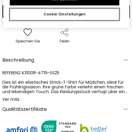
In den Warenkorb
Cookie-Einstellungen
Speichern Sie
Teilen
Beschreibung
REFERENZ:431008-4719-SS25
Dies ist ein elastisches Strick-T-Shirt für Mädchen, ideal für
die Frühlingssaison. Ihre grüne Farbe verleiht einen frischen
und lebendigen Touch. Das Kleidungsstück verfügt über ein
ansprechendes Design und eine weiche Textur, die den
Ver más
ganzen Tag über Komfort gewährleistet. Es ist in Größen
erhältlich, die sich an einem durchgehenden Altersbereich
Qualitätszertifikate
von 4 bis 16 Jahren anpassen. Die langen Ärmel bieten
Wärme und Schutz, perfekt für kühle Tage. Es ist eine
vielseitige Option, die sich leicht mit Hosen oder Röcken
kombinieren lässt und so für verschiedene Anlässe geeignet
ist.