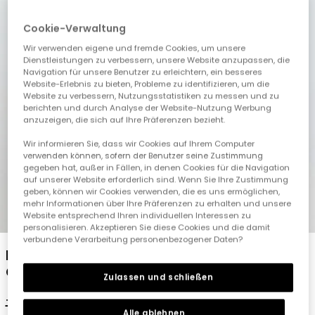
Cookie-Verwaltung
Wir verwenden eigene und fremde Cookies, um unsere
Dienstleistungen zu verbessern, unsere Website anzupassen, die
Navigation für unsere Benutzer zu erleichtern, ein besseres
Website-Erlebnis zu bieten, Probleme zu identifizieren, um die
Website zu verbessern, Nutzungsstatistiken zu messen und zu
berichten und durch Analyse der Website-Nutzung Werbung
anzuzeigen, die sich auf Ihre Präferenzen bezieht.
Wir informieren Sie, dass wir Cookies auf Ihrem Computer
verwenden können, sofern der Benutzer seine Zustimmung
gegeben hat, außer in Fällen, in denen Cookies für die Navigation
auf unserer Website erforderlich sind. Wenn Sie Ihre Zustimmung
geben, können wir Cookies verwenden, die es uns ermöglichen,
mehr Informationen über Ihre Präferenzen zu erhalten und unsere
1
2
3
4
5
Website entsprechend Ihren individuellen Interessen zu
personalisieren. Akzeptieren Sie diese Cookies und die damit
verbundene Verarbeitung personenbezogener Daten?
Elastisches Strick-T-Shirt für Mädchen in
Grün
Zulassen und schließen
19,95 €
9,95 €
Alle ablehnen