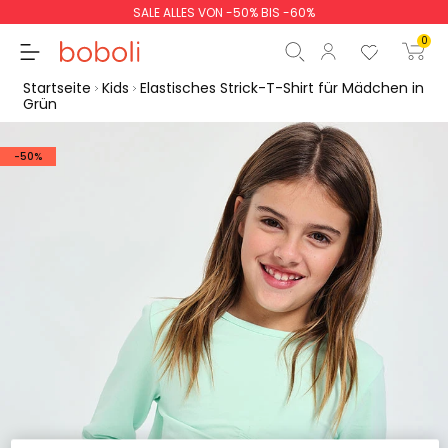
SALE ALLES VON -50% BIS -60%
0
Startseite
Kids
Elastisches Strick-T-Shirt für Mädchen in
Grün
-50%
Zwischensumme
0,00 €
Gesamtbetrag
0,00 €
weiter
Start der Bestellung