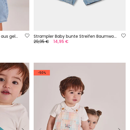
Baby-Set aus T-Shirt und Hose aus gelber und blauer Baumwolle.
Strampler Baby bunte Streifen Baumwolle
29,95 €
14,95 €
-50%