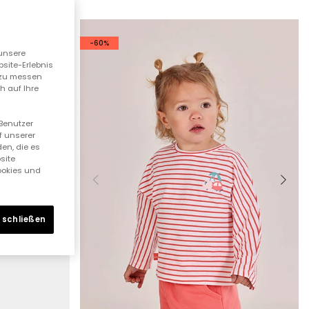
-60%
unsere
bsite-Erlebnis
n zu messen
h auf Ihre
 Benutzer
f unserer
en, die es
site
Cookies und
 schließen