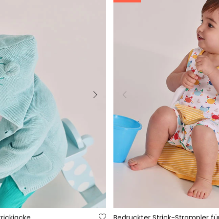
rickjacke
Bedruckter Strick-Strampler fü