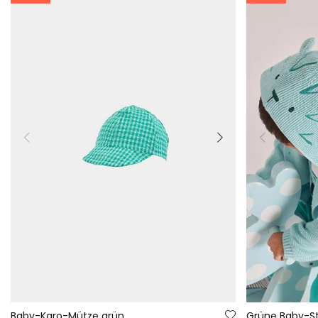
Baby-Karo-Mütze grün
Grüne Baby-St