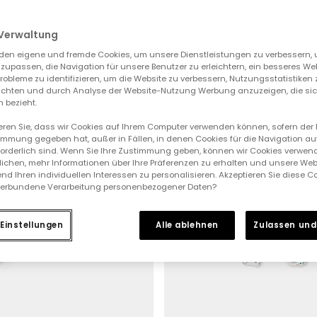
Verwaltung
-50%
den eigene und fremde Cookies, um unsere Dienstleistungen zu verbessern, 
zupassen, die Navigation für unsere Benutzer zu erleichtern, ein besseres We
 Probleme zu identifizieren, um die Website zu verbessern, Nutzungsstatistike
ichten und durch Analyse der Website-Nutzung Werbung anzuzeigen, die sic
 bezieht.
ieren Sie, dass wir Cookies auf Ihrem Computer verwenden können, sofern der
immung gegeben hat, außer in Fällen, in denen Cookies für die Navigation au
forderlich sind. Wenn Sie Ihre Zustimmung geben, können wir Cookies verwend
ichen, mehr Informationen über Ihre Präferenzen zu erhalten und unsere Web
nd Ihren individuellen Interessen zu personalisieren. Akzeptieren Sie diese 
verbundene Verarbeitung personenbezogener Daten?
Einstellungen
Alle ablehnen
Zulassen und