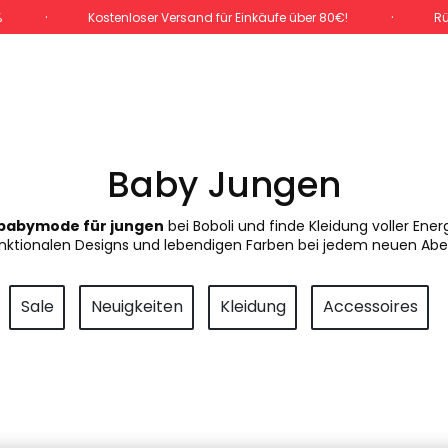
%
Kostenloser Versand für Einkäufe über 80€!
Rü
Baby Jungen
babymode für jungen
bei Boboli und finde Kleidung voller Ener
unktionalen Designs und lebendigen Farben bei jedem neuen Abe
Sale
Neuigkeiten
Kleidung
Accessoires