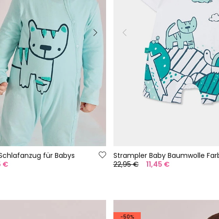
-Schlafanzug für Babys
Strampler Baby Baumwolle Far
5 €
22,95 €
11,45 €
-50%