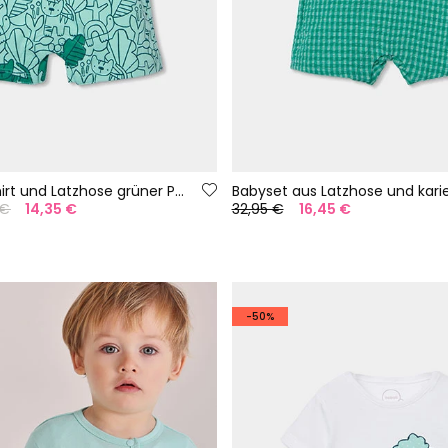
Baby-Set T-Shirt und Latzhose grüner Print
 €
14,35 €
32,95 €
16,45 €
-50%