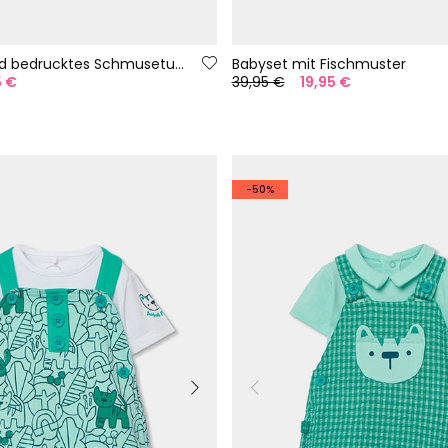
Babydecke und bedrucktes Schmusetuch
Babyset mit Fischmuster
5 €
39,95 €
19,95 €
-50%