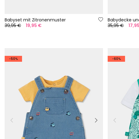
Babyset mit Zitronenmuster
39,95 €
19,95 €
35,95 €
17,9
-50%
-60%