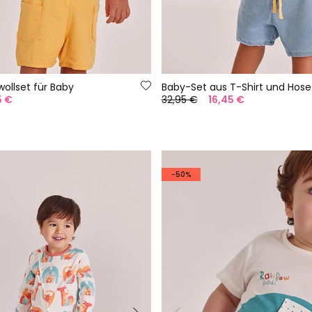
llset für Baby
5 €
32,95 €
16,45 €
-50%