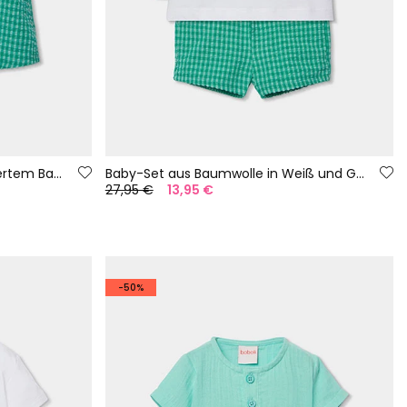
Babyset aus Latzhose und kariertem Baumwollshirt.
Baby-Set aus Baumwolle in Weiß und Grün
27,95 €
13,95 €
-50%