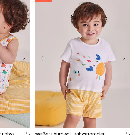
r Babys
Weißer Baumwoll-Babystrampler