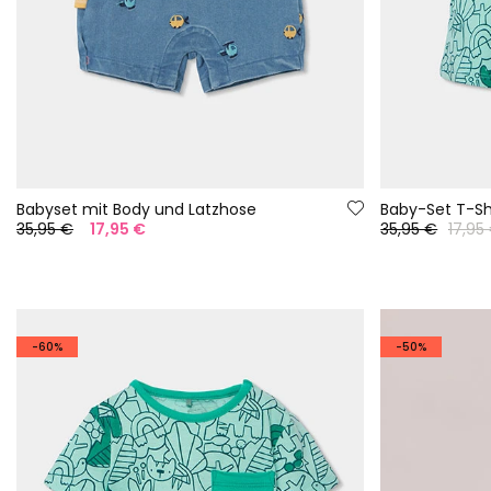
Babyset mit Body und Latzhose
35,95 €
17,95 €
35,95 €
17,95
-60%
-50%