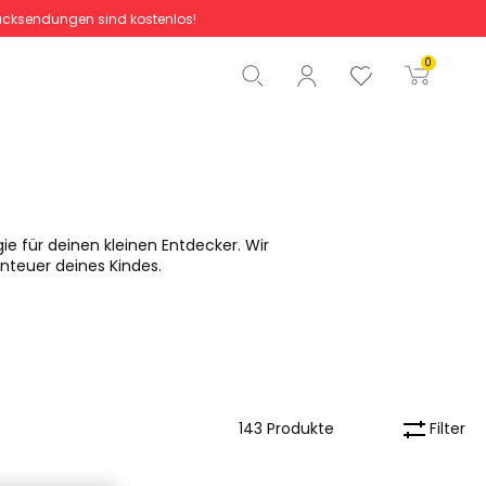
cksendungen sind kostenlos!
Gesamtbetrag
0,00 €
0
Start der Bestellung
gie für deinen kleinen Entdecker. Wir
nteuer deines Kindes.
Filter
143 Produkte