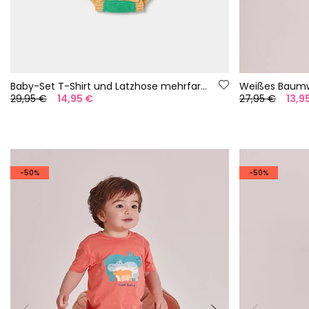
Baby-Set T-Shirt und Latzhose mehrfarbige Streifen
Weißes Baumwo
29,95 €
14,95 €
27,95 €
13,9
-50%
-50%