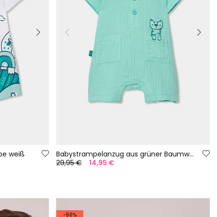
be weiß
Babystrampelanzug aus grüner Baumwolle
29,95 €
14,95 €
-50%