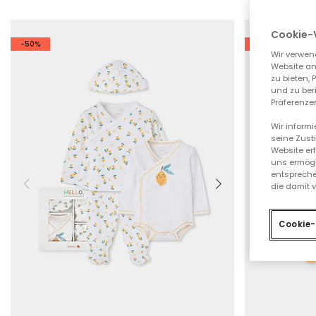
Cookie-
-50%
-50%
Wir verwen
Website an
zu bieten,
und zu ber
Präferenzen
Wir inform
seine Zust
Website er
uns ermögl
entspreche
die damit 
Cookie-