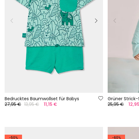
Bedrucktes Baumwollset für Babys
Grüner Strick
27,95 €
13,95 €
11,15 €
25,95 €
12,9
-50%
-60%