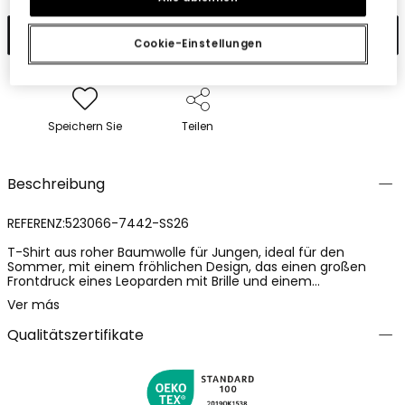
In den Warenkorb
Cookie-Einstellungen
Speichern Sie
Teilen
Beschreibung
REFERENZ:523066-7442-SS26
T-Shirt aus roher Baumwolle für Jungen, ideal für den
Sommer, mit einem fröhlichen Design, das einen großen
Frontdruck eines Leoparden mit Brille und einem
inspirierenden Spruch zeigt. Der Baumwollstoff bietet Komfort
Ver más
und Atmungsaktivität, perfekt für den täglichen Gebrauch.
Erhältlich in Größen von 12 Monaten bis 10 Jahren, passt sie
Qualitätszertifikate
sich dem Wachstum Ihres Kleinen an. Ihre neutrale Farbe
lässt sich leicht mit kurzen Hosen oder Jeans kombinieren
und macht dieses T-Shirt zu einer vielseitigen und spaßigen
Option für tägliche Abenteuer.