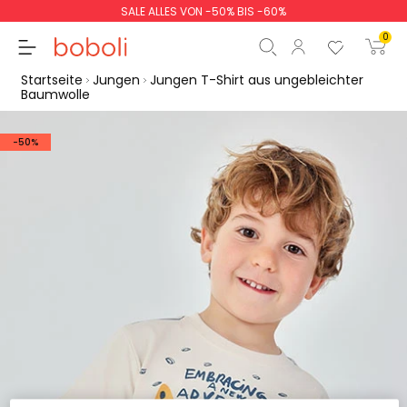
SALE ALLES VON -50% BIS -60%
0
Startseite
Jungen
Jungen T-Shirt aus ungebleichter
Baumwolle
-50%
Zwischensumme
0,00 €
Gesamtbetrag
0,00 €
weiter
Start der Bestellung