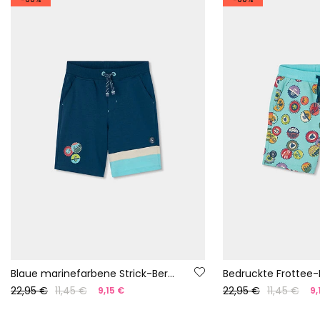
Blaue marinefarbene Strick-Bermuda.
Bedruckte Frottee
22,95 €
11,45 €
22,95 €
11,45 €
9,15 €
9,