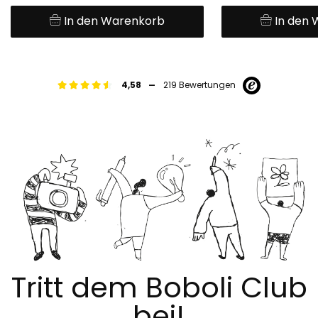
In den Warenkorb
In den
-
4,58
219 Bewertungen
Tritt dem Boboli Club
bei!