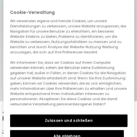
Cookie-Verwaltung
Wir verwenden eigene und fremde Cookies, um unsere
Dienstleistungen zu verbessern, unsere Website anzupassen, die
Navigation für unsere Benutzer zu erleichtern, ein besseres
Website-Erlebnis zu bieten, Probleme zu identifizieren, um die
Website zu verbessern, Nutzungsstatistiken zu messen und zu
berichten und durch Analyse der Website-Nutzung Werbung
anzuzeigen, die sich auf Ihre Präferenzen bezieht.
Wir informieren Sie, dass wir Cookies auf Ihrem Computer
verwenden können, sofern der Benutzer seine Zustimmung
gegeben hat, außer in Fällen, in denen Cookies für die Navigation
auf unserer Website erforderlich sind. Wenn Sie Ihre Zustimmung
geben, können wir Cookies verwenden, die es uns ermöglichen,
mehr Informationen über Ihre Präferenzen zu erhalten und unsere
1
2
3
4
5
Website entsprechend Ihren individuellen Interessen zu
personalisieren. Akzeptieren Sie diese Cookies und die damit
verbundene Verarbeitung personenbezogener Daten?
Jungen T-Shirt aus ungebleichter
Baumwolle
Zulassen und schließen
19,95 €
9,95 €
Alle ablehnen