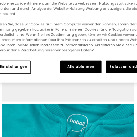
 Probleme zu identifizieren, um die Website zu verbessern, Nutzungsstatistike
ichten und durch Analyse der Website-Nutzung Werbung anzuzeigen, die sic
 bezieht.
ieren Sie, dass wir Cookies auf Ihrem Computer verwenden können, sofern der
immung gegeben hat, außer in Fällen, in denen Cookies für die Navigation au
forderlich sind. Wenn Sie Ihre Zustimmung geben, können wir Cookies verwend
ichen, mehr Informationen über Ihre Präferenzen zu erhalten und unsere Web
nd Ihren individuellen Interessen zu personalisieren. Akzeptieren Sie diese 
verbundene Verarbeitung personenbezogener Daten?
Einstellungen
Alle ablehnen
Zulassen und