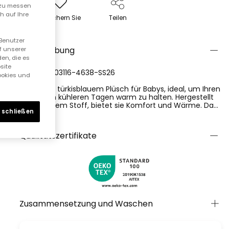
n zu messen
h auf Ihre
Speichern Sie
Teilen
 Benutzer
Beschreibung
f unserer
en, die es
site
REFERENZ:103116-4638-SS26
Cookies und
Jacke aus türkisblauem Plüsch für Babys, ideal, um Ihren
Kleinen an kühleren Tagen warm zu halten. Hergestellt
aus weichem Stoff, bietet sie Komfort und Wärme. Das
 schließen
Design umfasst eine Kapuze und einen Reißverschluss,
Ver más
was das Anziehen erleichtert. Sie kommt mit zwei
praktischen Fronttaschen. Die Größen reichen von 1
Qualitätszertifikate
Monat bis 24 Monate. Es ist ein vielseitiges
Kleidungsstück, das sich leicht mit Hosen oder Overalls
für einen bequemen und modernen Look kombinieren
lässt.
Zusammensetzung und Waschen