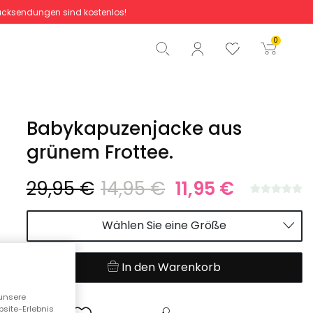
cksendungen sind kostenlos!
Gesamtbetrag
0,00 €
0
Start der Bestellung
Babykapuzenjacke aus
grünem Frottee.
29,95 €
14,95 €
11,95 €
Wählen Sie eine Größe
In den Warenkorb
unsere
bsite-Erlebnis