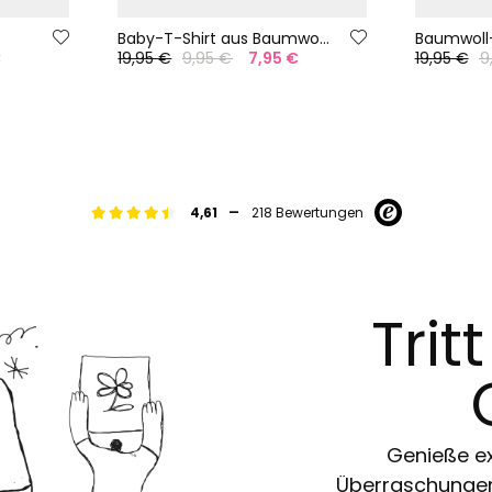
Baby-T-Shirt aus Baumwolle in Weiß
€
19,95 €
9,95 €
7,95 €
19,95 €
9
-
4,61
218 Bewertungen
Trit
Genieße ex
Überraschungen 