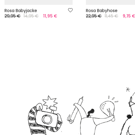
Rosa Babyjacke
Rosa Babyhose
29,95 €
14,95 €
11,95 €
22,95 €
11,45 €
9,15 