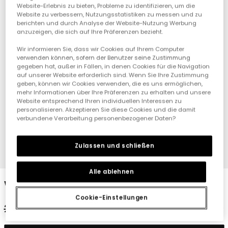
Website-Erlebnis zu bieten, Probleme zu identifizieren, um die
Website zu verbessern, Nutzungsstatistiken zu messen und zu
berichten und durch Analyse der Website-Nutzung Werbung
anzuzeigen, die sich auf Ihre Präferenzen bezieht.
Wir informieren Sie, dass wir Cookies auf Ihrem Computer
verwenden können, sofern der Benutzer seine Zustimmung
gegeben hat, außer in Fällen, in denen Cookies für die Navigation
auf unserer Website erforderlich sind. Wenn Sie Ihre Zustimmung
geben, können wir Cookies verwenden, die es uns ermöglichen,
mehr Informationen über Ihre Präferenzen zu erhalten und unsere
Website entsprechend Ihren individuellen Interessen zu
personalisieren. Akzeptieren Sie diese Cookies und die damit
verbundene Verarbeitung personenbezogener Daten?
Zulassen und schließen
1
2
3
4
Alle ablehnen
Weißer Baby-Overall aus Baumwolle
Cookie-Einstellungen
29,95 €
14,95 €