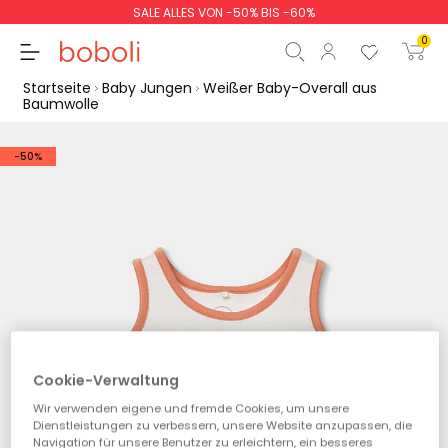
SALE ALLES VON -50% BIS -60%
0
Startseite
Baby Jungen
Weißer Baby-Overall aus
Baumwolle
-50%
Zwischensumme
0,00 €
Gesamtbetrag
0,00 €
weiter
Start der Bestellung
Cookie-Verwaltung
Wir verwenden eigene und fremde Cookies, um unsere
Dienstleistungen zu verbessern, unsere Website anzupassen, die
Navigation für unsere Benutzer zu erleichtern, ein besseres