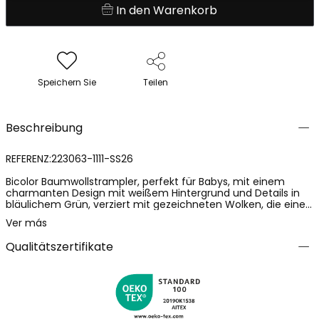
In den Warenkorb
Speichern Sie
Teilen
Beschreibung
REFERENZ:223063-1111-SS26
Bicolor Baumwollstrampler, perfekt für Babys, mit einem
charmanten Design mit weißem Hintergrund und Details in
bläulichem Grün, verziert mit gezeichneten Wolken, die eine
fröhliche Atmosphäre vermitteln. Ideal für Neugeborene bis
Ver más
zu 24 Monate. Das weiche Strickmaterial bietet Komfort und
Flexibilität, während der ärmellose Stil und der runde
Qualitätszertifikate
Ausschnitt das Windelwechseln erleichtern. Dieses vielseitige
Kleidungsstück ist eine ideale Wahl, um Ihr Baby frisch und
bequem zu halten.