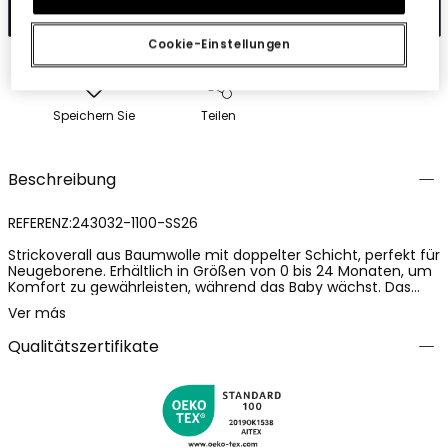
In den Warenkorb
Cookie-Einstellungen
Speichern Sie
Teilen
Beschreibung
REFERENZ:243032-1100-SS26
Strickoverall aus Baumwolle mit doppelter Schicht, perfekt für
Neugeborene. Erhältlich in Größen von 0 bis 24 Monaten, um
Komfort zu gewährleisten, während das Baby wächst. Das
Design zeigt einen lustigen Druck mit Tieren in lebendigen
Ver más
Farben auf der oberen Hälfte, ideal, um die Aufmerksamkeit
des Kleinen zu erregen. Der runde Halsausschnitt erleichtert
Qualitätszertifikate
das An- und Ausziehen, und die kurzen Ärmel machen es für
warme Klimazonen geeignet. Der untere Teil hat gelb-weiße
Streifen und verleiht ein fröhliches Detail. Es ist eine weiche
und bequeme Option für den Alltag des Babys.