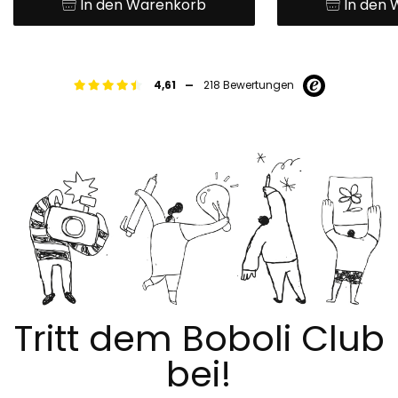
In den Warenkorb
In den
-
4,61
218 Bewertungen
Tritt dem Boboli Club
bei!