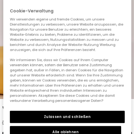
Cookie-Verwaltung
Wir verwenden eigene und fremde Cookies, um unsere
Dienstleistungen zu verbessern, unsere Website anzupassen, die
Navigation für unsere Benutzer zu erleichtern, ein besseres
Website-Erlebnis zu bieten, Probleme zu identifizieren, um die
Website zu verbessern, Nutzungsstatistiken zu messen und zu
berichten und durch Analyse der Website-Nutzung Werbung
anzuzeigen, die sich auf Ihre Präferenzen bezieht.
Wir informieren Sie, dass wir Cookies auf Ihrem Computer
verwenden können, sofern der Benutzer seine Zustimmung
gegeben hat, außer in Fällen, in denen Cookies für die Navigation
auf unserer Website erforderlich sind. Wenn Sie Ihre Zustimmung
geben, können wir Cookies verwenden, die es uns ermöglichen,
mehr Informationen über Ihre Präferenzen zu erhalten und unsere
Website entsprechend Ihren individuellen Interessen zu
1
2
3
4
5
personalisieren. Akzeptieren Sie diese Cookies und die damit
verbundene Verarbeitung personenbezogener Daten?
Weißer Baumwoll-Babystrampler
Zulassen und schließen
25,95 €
12,95 €
Alle ablehnen