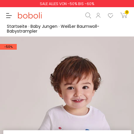
SALE ALLES VON -50% BIS -60%
0
Startseite
Baby Jungen
Weißer Baumwoll-
Babystrampler
-50%
Zwischensumme
0,00 €
Gesamtbetrag
0,00 €
weiter
Start der Bestellung