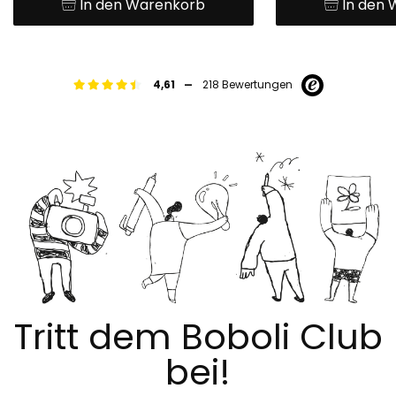
In den Warenkorb
In den
-
4,61
218 Bewertungen
Tritt dem Boboli Club
bei!