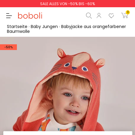
SALE ALLES VON -50% BIS -60%
0
Startseite
Baby Jungen
Babyjacke aus orangefarbener
Baumwolle
-50%
Zwischensumme
0,00 €
Gesamtbetrag
0,00 €
weiter
Start der Bestellung