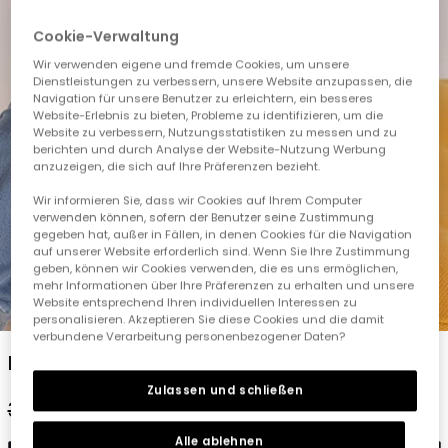
Cookie-Verwaltung
Wir verwenden eigene und fremde Cookies, um unsere
Dienstleistungen zu verbessern, unsere Website anzupassen, die
Navigation für unsere Benutzer zu erleichtern, ein besseres
Website-Erlebnis zu bieten, Probleme zu identifizieren, um die
Website zu verbessern, Nutzungsstatistiken zu messen und zu
berichten und durch Analyse der Website-Nutzung Werbung
anzuzeigen, die sich auf Ihre Präferenzen bezieht.
Wir informieren Sie, dass wir Cookies auf Ihrem Computer
verwenden können, sofern der Benutzer seine Zustimmung
gegeben hat, außer in Fällen, in denen Cookies für die Navigation
auf unserer Website erforderlich sind. Wenn Sie Ihre Zustimmung
geben, können wir Cookies verwenden, die es uns ermöglichen,
mehr Informationen über Ihre Präferenzen zu erhalten und unsere
Website entsprechend Ihren individuellen Interessen zu
1
2
3
4
5
personalisieren. Akzeptieren Sie diese Cookies und die damit
verbundene Verarbeitung personenbezogener Daten?
Babyjacke aus orangefarbener Baumwolle
Zulassen und schließen
35,95 €
17,95 €
Alle ablehnen