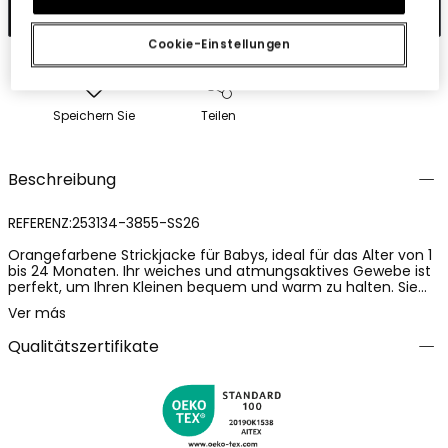
In den Warenkorb
Cookie-Einstellungen
Speichern Sie
Teilen
Beschreibung
REFERENZ:253134-3855-SS26
Orangefarbene Strickjacke für Babys, ideal für das Alter von 1
bis 24 Monaten. Ihr weiches und atmungsaktives Gewebe ist
perfekt, um Ihren Kleinen bequem und warm zu halten. Sie
zeichnet sich durch eine lebendige Farbe aus, die einen
Ver más
fröhlichen Akzent setzt, mit gestickten Tierdetails, die einen
besonderen Charme verleihen. Enthält eine Kapuze für
Qualitätszertifikate
zusätzlichen Schutz an kühleren Sommertagen und im
Frühling sowie einen Knopfverschluss vorne, der die
Handhabung erleichtert. Ein vielseitiger und stilvoller Artikel,
perfekt zum Kombinieren mit anderen Outfits und um der
täglichen Garderobe Ihres Babys Wärme und Stil zu verleihen.