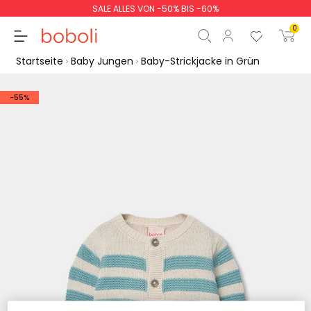
SALE ALLES VON -50% BIS -60%
0
Startseite
Baby Jungen
Baby-Strickjacke in Grün
-55%
Zwischensumme
0,00 €
Gesamtbetrag
0,00 €
weiter
Start der Bestellung