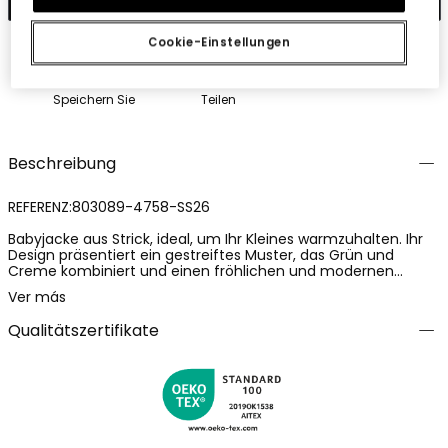
Cookie-Einstellungen
Speichern Sie
Teilen
Beschreibung
REFERENZ:803089-4758-SS26
Babyjacke aus Strick, ideal, um Ihr Kleines warmzuhalten. Ihr
Design präsentiert ein gestreiftes Muster, das Grün und
Creme kombiniert und einen fröhlichen und modernen
Touch verleiht. Geeignet für Kinder im Alter von 1 Monat bis 2
Ver más
Jahren. Das weiche Material sorgt für Komfort und Wärme,
während der Knopfverschluss die Handhabung erleichtert.
Qualitätszertifikate
Perfekt, um sie mit Hosen oder Röcken zu kombinieren und zu
einem vielseitigen Kleidungsstück für jede Gelegenheit zu
machen.