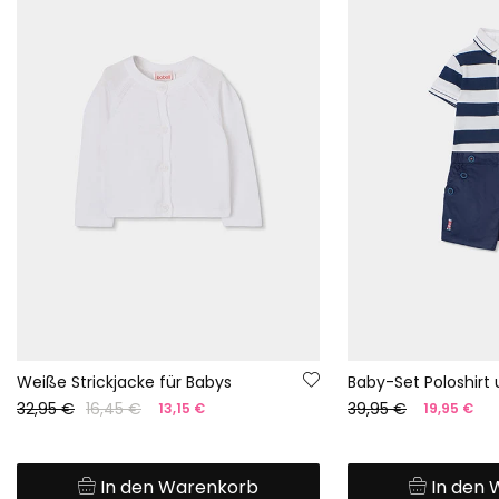
Weiße Strickjacke für Babys
32,95 €
16,45 €
39,95 €
13,15 €
19,95 €
In den Warenkorb
In den