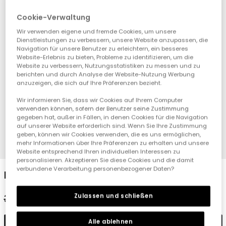
Cookie-Verwaltung
Wir verwenden eigene und fremde Cookies, um unsere
Dienstleistungen zu verbessern, unsere Website anzupassen, die
Navigation für unsere Benutzer zu erleichtern, ein besseres
Website-Erlebnis zu bieten, Probleme zu identifizieren, um die
Website zu verbessern, Nutzungsstatistiken zu messen und zu
berichten und durch Analyse der Website-Nutzung Werbung
anzuzeigen, die sich auf Ihre Präferenzen bezieht.
Wir informieren Sie, dass wir Cookies auf Ihrem Computer
verwenden können, sofern der Benutzer seine Zustimmung
gegeben hat, außer in Fällen, in denen Cookies für die Navigation
auf unserer Website erforderlich sind. Wenn Sie Ihre Zustimmung
geben, können wir Cookies verwenden, die es uns ermöglichen,
mehr Informationen über Ihre Präferenzen zu erhalten und unsere
1
2
3
4
Website entsprechend Ihren individuellen Interessen zu
personalisieren. Akzeptieren Sie diese Cookies und die damit
verbundene Verarbeitung personenbezogener Daten?
Baby-Strickjacke in Grün
Zulassen und schließen
32,95 €
16,45 €
14,85 €
Alle ablehnen
In den Warenkorb