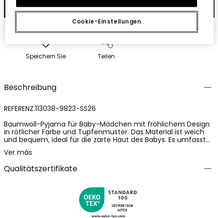
In den Warenkorb
Cookie-Einstellungen
Speichern Sie
Teilen
Beschreibung
REFERENZ:113038-9823-SS26
Baumwoll-Pyjama für Baby-Mädchen mit fröhlichem Design
in rötlicher Farbe und Tupfenmuster. Das Material ist weich
und bequem, ideal für die zarte Haut des Babys. Es umfasst
einen dekorativen Volant auf der Brust und ein kleines
Ver más
Ziermotiv einer Marienkäfer am seitlichen Teil. Funktional mit
Druckknöpfen an den Schultern, was den Wechsel erleichtert.
Qualitätszertifikate
Erhältlich in Größen von 0 bis 24 Monaten, um sich dem
Wachstum des Babys anzupassen.