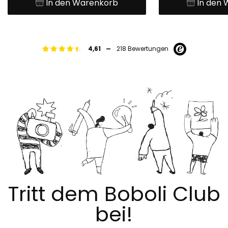
In den Warenkorb
In den
-
4,61
218 Bewertungen
Tritt dem Boboli Club
bei!