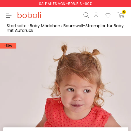
SALE ALLES VON -50% BIS -60%
0
Startseite
Baby Mädchen
Baumwoll-Strampler für Baby
mit Aufdruck
-50%
Zwischensumme
0,00 €
Gesamtbetrag
0,00 €
weiter
Start der Bestellung