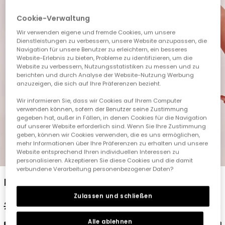
Cookie-Verwaltung
Wir verwenden eigene und fremde Cookies, um unsere
Dienstleistungen zu verbessern, unsere Website anzupassen, die
Navigation für unsere Benutzer zu erleichtern, ein besseres
Website-Erlebnis zu bieten, Probleme zu identifizieren, um die
Website zu verbessern, Nutzungsstatistiken zu messen und zu
berichten und durch Analyse der Website-Nutzung Werbung
anzuzeigen, die sich auf Ihre Präferenzen bezieht.
Wir informieren Sie, dass wir Cookies auf Ihrem Computer
verwenden können, sofern der Benutzer seine Zustimmung
gegeben hat, außer in Fällen, in denen Cookies für die Navigation
auf unserer Website erforderlich sind. Wenn Sie Ihre Zustimmung
geben, können wir Cookies verwenden, die es uns ermöglichen,
mehr Informationen über Ihre Präferenzen zu erhalten und unsere
Website entsprechend Ihren individuellen Interessen zu
1
2
3
4
5
personalisieren. Akzeptieren Sie diese Cookies und die damit
verbundene Verarbeitung personenbezogener Daten?
Baumwoll-Strampler für Baby mit Aufdruck
Zulassen und schließen
22,95 €
11,45 €
Alle ablehnen