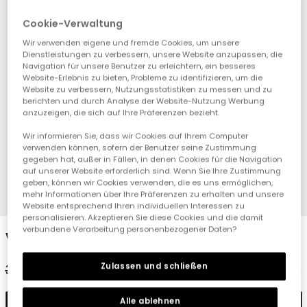
Cookie-Verwaltung
Wir verwenden eigene und fremde Cookies, um unsere
Dienstleistungen zu verbessern, unsere Website anzupassen, die
Navigation für unsere Benutzer zu erleichtern, ein besseres
Website-Erlebnis zu bieten, Probleme zu identifizieren, um die
Website zu verbessern, Nutzungsstatistiken zu messen und zu
berichten und durch Analyse der Website-Nutzung Werbung
anzuzeigen, die sich auf Ihre Präferenzen bezieht.
Wir informieren Sie, dass wir Cookies auf Ihrem Computer
verwenden können, sofern der Benutzer seine Zustimmung
gegeben hat, außer in Fällen, in denen Cookies für die Navigation
auf unserer Website erforderlich sind. Wenn Sie Ihre Zustimmung
geben, können wir Cookies verwenden, die es uns ermöglichen,
mehr Informationen über Ihre Präferenzen zu erhalten und unsere
1
2
3
4
5
6
Website entsprechend Ihren individuellen Interessen zu
personalisieren. Akzeptieren Sie diese Cookies und die damit
verbundene Verarbeitung personenbezogener Daten?
Weißes gestreiftes Babykleid
Zulassen und schließen
39,95 €
19,95 €
15,95 €
Alle ablehnen
In den Warenkorb