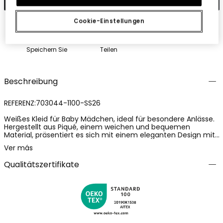
Cookie-Einstellungen
Speichern Sie
Teilen
Beschreibung
REFERENZ:703044-1100-SS26
Weißes Kleid für Baby Mädchen, ideal für besondere Anlässe.
Hergestellt aus Piqué, einem weichen und bequemen
Material, präsentiert es sich mit einem eleganten Design mit
kurzen Ärmeln und einem Kragen mit Volants, der mit
Ver más
marinen Paspeln verziert ist. Der Knopfverschluss an der
Vorderseite fügt einen klassischen Touch hinzu. Die Streifen
Qualitätszertifikate
am unteren Teil bieten einen eleganten Kontrast. Es ist in
Größen von 1 Monat bis 2 Jahren erhältlich. Eine bezaubernde
und vielseitige Wahl, die Stil und Komfort vereint, perfekt für
formelle Anlässe.