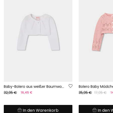
Baby-Bolero aus weißer Baumwolle
32,95 €
35,95 €
17,95 €
16,45 €
1
In den Warenkorb
In den