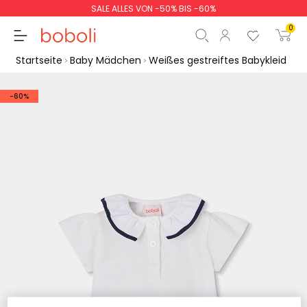
SALE ALLES VON -50% BIS -60%
0
Startseite
Baby Mädchen
Weißes gestreiftes Babykleid
-60%
Zwischensumme
0,00 €
Gesamtbetrag
0,00 €
weiter
Start der Bestellung