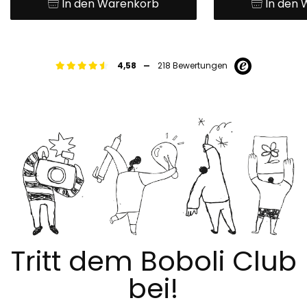
In den Warenkorb
In den
-
4,58
218 Bewertungen
Tritt dem Boboli Club
bei!