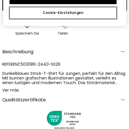
In den Warenkorb
Cookie-Einstellungen
Speichern Sie
Teilen
Beschreibung
REFERENZ:503086-2440-SS26
Dunkelblaues Strick-T-Shirt für Jungen, perfekt für den Alltag.
Mit bunten grafischen Illustrationen gestaltet, verleiht es
einen lustigen und modernen Touch. Das Strickmaterial
bietet Komfort und Flexibilität, ideal für aktive Kinder. Es
Ver más
verfügt über einen Rundhalsausschnitt und kurze Ärmel.
Erhältlich in Größen von 12 Monaten bis 10 Jahren, ist es eine
Qualitätszertifikate
vielseitige Option, die sich leicht mit lässigen Hosen oder
Shorts kombinieren lässt.