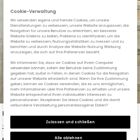
Cookie-Verwaltung
Wir verwenden eigene und fremde Cookies, um unsere
Dienstleistungen zu verbessern, unsere Website anzupassen, die
Navigation für unsere Benutzer zu erleichtern, ein besseres
Website-Erlebnis zu bieten, Probleme zu identifizieren, um die
Website zu verbessern, Nutzungsstatistiken zu messen und zu
berichten und durch Analyse der Website-Nutzung Werbung
anzuzeigen, die sich auf Ihre Präferenzen bezieht.
Wir informieren Sie, dass wir Cookies auf Ihrem Computer
verwenden können, sofern der Benutzer seine Zustimmung
gegeben hat, außer in Fällen, in denen Cookies für die Navigation
auf unserer Website erforderlich sind. Wenn Sie Ihre Zustimmung
geben, können wir Cookies verwenden, die es uns ermöglichen,
mehr Informationen über Ihre Präferenzen zu erhalten und unsere
Website entsprechend Ihren individuellen Interessen zu
1
2
3
4
5
personalisieren. Akzeptieren Sie diese Cookies und die damit
verbundene Verarbeitung personenbezogener Daten?
Baumwoll-T-Shirt für Jungen in Marineblau
Zulassen und schließen
17,95 €
8,95 €
Alle ablehnen