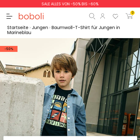
SALE ALLES VON -50% BIS -60%
0
Startseite
Jungen
Baumwoll-T-Shirt für Jungen in
Marineblau
-50%
Zwischensumme
0,00 €
Gesamtbetrag
0,00 €
weiter
Start der Bestellung