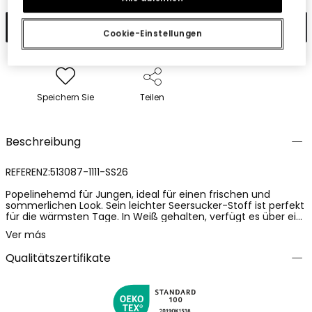
In den Warenkorb
Cookie-Einstellungen
Speichern Sie
Teilen
Beschreibung
REFERENZ:513087-1111-SS26
Popelinehemd für Jungen, ideal für einen frischen und
sommerlichen Look. Sein leichter Seersucker-Stoff ist perfekt
für die wärmsten Tage. In Weiß gehalten, verfügt es über ein
Design mit Palmen und Buchstaben, die ihm einen tropischen
Ver más
und modernen Touch verleihen. Es hat einen klassischen
Kragen und einen Knopfverschluss. Erhältlich in Größen von 12
Qualitätszertifikate
Monaten bis 10 Jahren, ist es ein vielseitiges Kleidungsstück,
das sich leicht mit Shorts oder Jeans für einen entspannten
und modischen Stil kombinieren lässt.