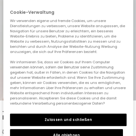
Cookie-Verwaltung
Wir verwenden eigene und fremde Cookies, um unsere
Dienstleistungen zu verbessern, unsere Website anzupassen, die
Navigation für unsere Benutzer zu erleichtern, ein besseres
Website-Erlebnis zu bieten, Probleme zu identifizieren, um die
Website zu verbessern, Nutzungsstatistiken zu messen und zu
berichten und durch Analyse der Website-Nutzung Werbung
anzuzeigen, die sich auf Ihre Präferenzen bezieht.
Wir informieren Sie, dass wir Cookies auf Ihrem Computer
verwenden können, sofern der Benutzer seine Zustimmung
gegeben hat, außer in Fällen, in denen Cookies für die Navigation
auf unserer Website erforderlich sind. Wenn Sie Ihre Zustimmung
geben, können wir Cookies verwenden, die es uns ermöglichen,
mehr Informationen über Ihre Präferenzen zu erhalten und unsere
1
2
3
4
5
Website entsprechend Ihren individuellen Interessen zu
personalisieren. Akzeptieren Sie diese Cookies und die damit
verbundene Verarbeitung personenbezogener Daten?
Jungenhemd aus weißem Popelin mit
Palmen.
Zulassen und schließen
27,95 €
13,95 €
12,55 €
Alle ablehnen