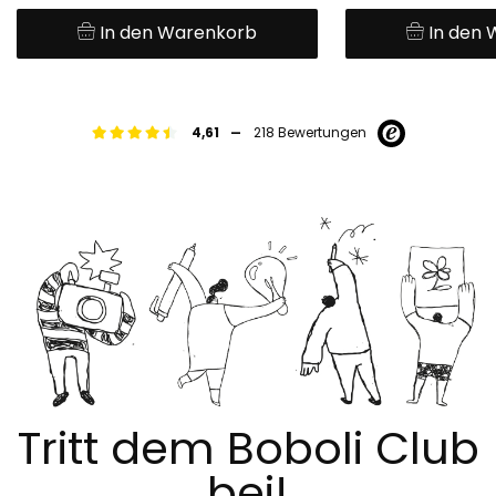
In den Warenkorb
In den
-
4,61
218 Bewertungen
Tritt dem Boboli Club
bei!