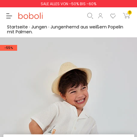
SALE ALLES VON -50% BIS -60%
0
Startseite
Jungen
Jungenhemd aus weißem Popelin
mit Palmen.
-55%
Zwischensumme
0,00 €
Gesamtbetrag
0,00 €
weiter
Start der Bestellung